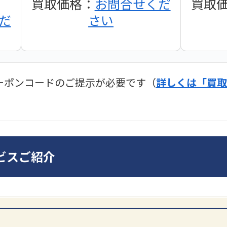
買取価格：
お問合せくだ
買取
だ
さい
ーポンコードのご提示が必要です（
詳しくは「買取
ディオ買取価格
SONY
ビスご紹介
DA7000ES アンプ