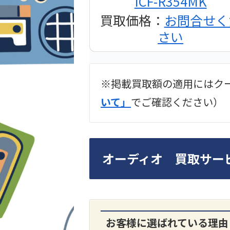
ICF-R354MK
買取価格：
お問合せく
さい
※掲載買取額の適用にはク
2024年12月更新 オー
いて」
でご確認ください）
LUXKIT
オーディオ 買取サー
お客様に選ばれている理由