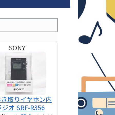
SONY
巻き取りイヤホン内
ジオ SRF-R356