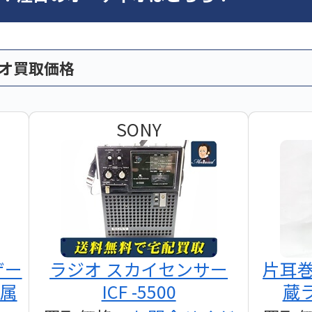
ィオ買取価格
SONY
ザー
ラジオ スカイセンサー
片耳
付属
ICF -5500
蔵ラ