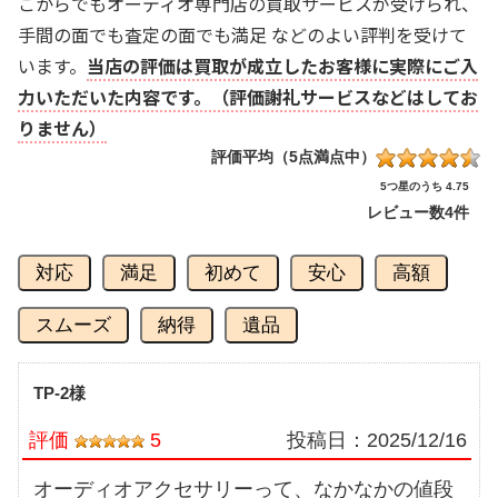
こからでもオーディオ専門店の買取サービスが受けられ、
手間の面でも査定の面でも満足 などのよい評判を受けて
います。
当店の評価は買取が成立したお客様に実際にご入
力いただいた内容です。（評価謝礼サービスなどはしてお
りません）
評価平均（5点満点中）
5つ星のうち 4.75
レビュー数
4件
対応
満足
初めて
安心
高額
スムーズ
納得
遺品
TP-2様
評価
5
投稿日：
2025/12/16
オーディオアクセサリーって、なかなかの値段