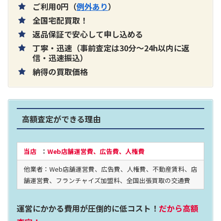
ご利用0円（
例外あり
）
全国宅配買取！
返品保証で安心して申し込める
丁寧・迅速（事前査定は30分～24h以内に返
片耳巻き取りイヤホン内蔵ラジオ SRF-
信・迅速振込）
納得の買取価格
R356
買取価格：
お問合せください
高額査定ができる理由
2024年12月更新 オーディオ買取価格
当店
：
Web店舗運営費、広告費、人権費
他業者：Web店舗運営費、広告費、人権費、不動産賃料、店
LUXKIT
舗運営費、フランチャイズ加盟料、全国出張買取の交通費
運営にかかる費用が圧倒的に低コスト！
だから高額