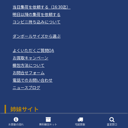
当日集荷を依頼する（16:30迄）
明日以降の集荷を依頼する
コンビニ持ち込みについて
ダンボールサイズから選ぶ
よくいただくご質問QA
お買取キャンペーン
梱包方法について
お問合せフォーム
電話でのお問い合わせ
ニュースブログ
姉妹サイト
おもちゃ買取ドットJP
つりぐ買取ドットJP
お買取の流れ
無料梱包キット
宅配買取
査定窓口