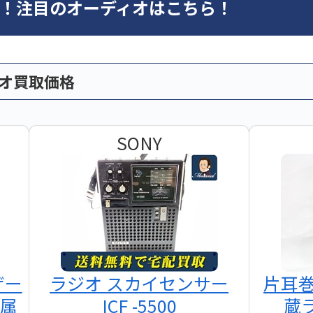
オ！注目のオーディオはこちら！
ィオ買取価格
SONY
ザー
ラジオ スカイセンサー
片耳
付属
ICF -5500
蔵ラ