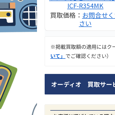
ICF-R354MK
買取価格：
お問合せく
さい
※掲載買取額の適用にはク
2024年12月更新 オー
いて」
でご確認ください）
LUXKIT
オーディオ 買取サー