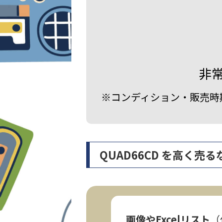
非
※コンディション・販売時
QUAD66CD を高く
画像やExcelリスト
（