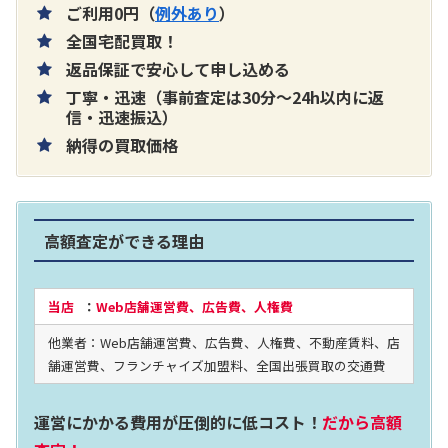
ご利用0円（
例外あり
）
全国宅配買取！
返品保証で安心して申し込める
丁寧・迅速（事前査定は30分～24h以内に返
片耳巻き取りイヤホン内蔵ラジオ SRF-
信・迅速振込）
納得の買取価格
R356
買取価格：
お問合せください
高額査定ができる理由
2024年12月更新 オーディオ買取価格
当店
：
Web店舗運営費、広告費、人権費
他業者：Web店舗運営費、広告費、人権費、不動産賃料、店
LUXKIT
舗運営費、フランチャイズ加盟料、全国出張買取の交通費
運営にかかる費用が圧倒的に低コスト！
だから高額