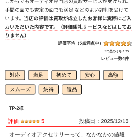
こからでもオーディオ専門店の買取サービスが受けられ、
手間の面でも査定の面でも満足 などのよい評判を受けて
います。
当店の評価は買取が成立したお客様に実際にご入
力いただいた内容です。（評価謝礼サービスなどはしてお
りません）
評価平均（5点満点中）
5つ星のうち 4.75
レビュー数
4件
対応
満足
初めて
安心
高額
スムーズ
納得
遺品
TP-2様
評価
5
投稿日：
2025/12/16
オーディオアクセサリーって、なかなかの値段