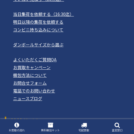
当日集荷を依頼する（16:30迄）
明日以降の集荷を依頼する
コンビニ持ち込みについて
ダンボールサイズから選ぶ
よくいただくご質問QA
お買取キャンペーン
梱包方法について
お問合せフォーム
電話でのお問い合わせ
ニュースブログ
姉妹サイト
おもちゃ買取ドットJP
お買取の流れ
無料梱包キット
宅配買取
査定窓口