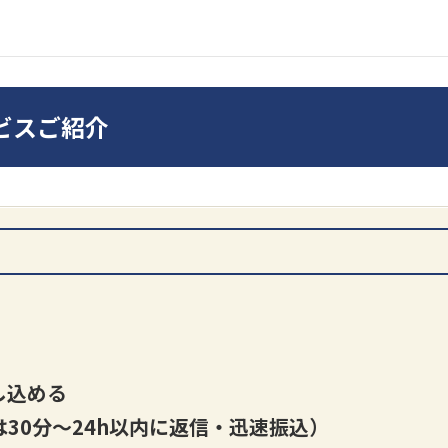
SONY
ビスご紹介
ンプ
DA7000ES アンプ
PMA-
だ
買取価格：
お問合せくだ
さい
買取
し込める
30分～24h以内に返信・迅速振込）