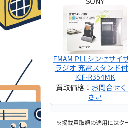
SONY
FMAM PLLシンセサイ
ラジオ 充電スタンド
ICF-R354MK
買取価格：
お問合せく
さい
※掲載買取額の適用にはク
2024年12月更新 オー