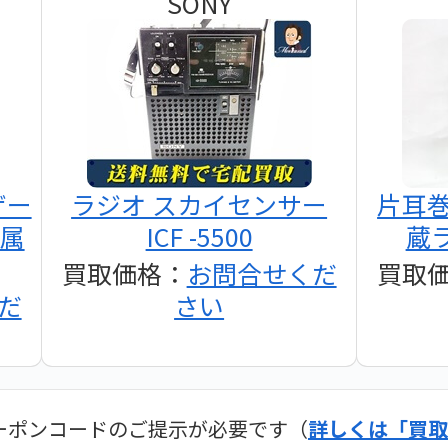
SONY
ザー
ラジオ スカイセンサー
片耳
付属
ICF -5500
蔵ラ
買取価格：
お問合せくだ
買取
だ
さい
ーポンコードのご提示が必要です（
詳しくは「買取
ディオ買取価格