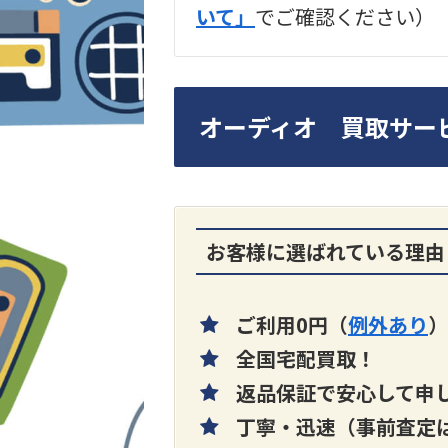
いて」
でご確認ください）
LUXKIT
オーディオ 買取サー
A3300 真空管プリア
買取価格：
お問合せく
お客様に選ばれている理由
さい
ご利用0円（
例外あり
）
全国宅配買取！
返品保証で安心して申
丁寧・迅速（事前査定は