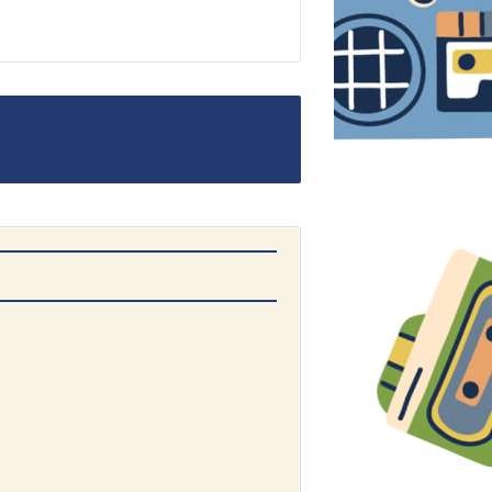
DENON
1500AE プリメイン
アンプ
価格：
お問合せくだ
さい