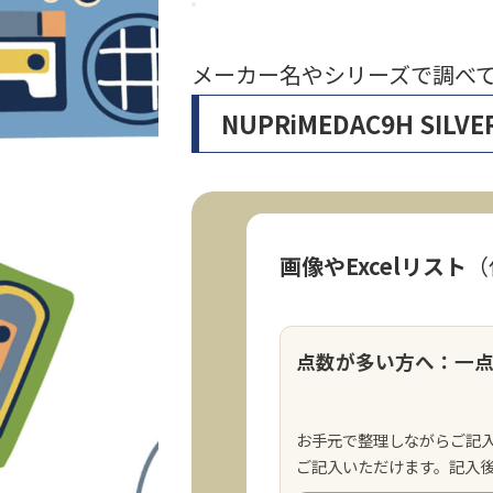
メーカー名やシリーズで調べ
NUPRiMEDAC9H S
画像やExcelリスト
（
点数が多い方へ：一
お手元で整理しながらご記
ご記入いただけます。記入