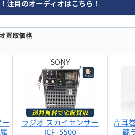
オ！注目のオーディオはこちら！
ィオ買取価格
SONY
ザー
ラジオ スカイセンサー
片耳
付属
ICF -5500
蔵ラ