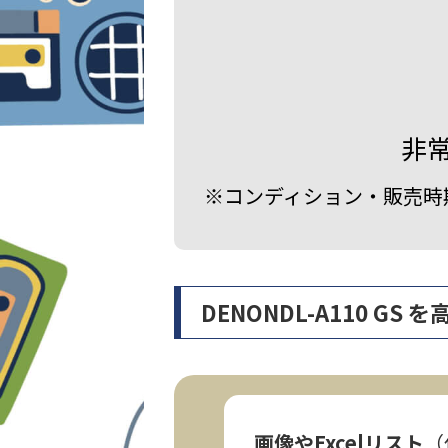
非
※コンディション・販売時
DENONDL-A110 
画像やExcelリスト
（