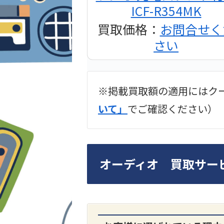
ICF-R354MK
買取価格：
お問合せく
さい
※掲載買取額の適用にはク
2024年12月更新 オー
いて」
でご確認ください）
LUXKIT
オーディオ 買取サー
A3300 真空管プリア
買取価格：
お問合せく