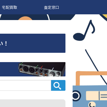
宅配買取
査定窓口
い！