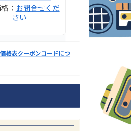
価格：
お問合せくだ
さい
価格表クーポンコードにつ
DENON
1500AE プリメイン
アンプ