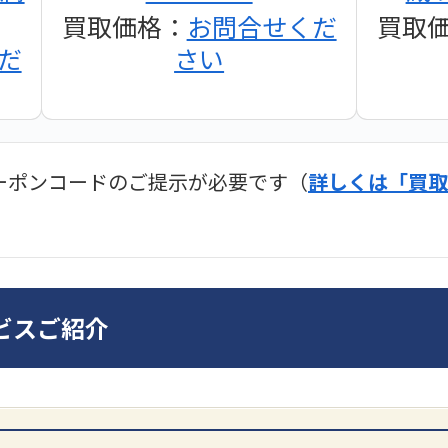
買取価格：
お問合せくだ
買取
だ
さい
ーポンコードのご提示が必要です（
詳しくは「買取
ディオ買取価格
SONY
ビスご紹介
ンプ
DA7000ES アンプ
PMA-
だ
買取価格：
お問合せくだ