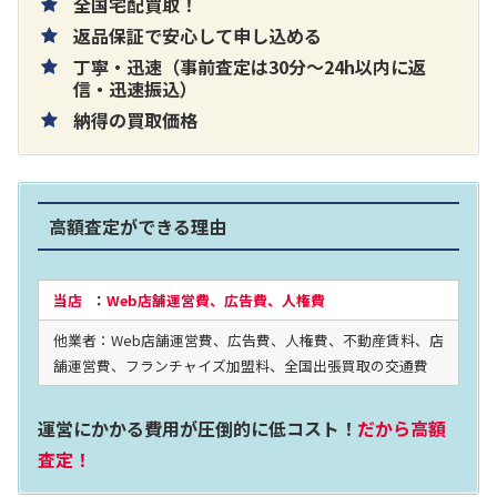
全国宅配買取！
返品保証で安心して申し込める
丁寧・迅速（事前査定は30分～24h以内に返
片耳巻き取りイヤホン内蔵ラジオ SRF-
信・迅速振込）
納得の買取価格
R356
買取価格：
お問合せください
高額査定ができる理由
2024年12月更新 オーディオ買取価格
当店
：
Web店舗運営費、広告費、人権費
他業者：Web店舗運営費、広告費、人権費、不動産賃料、店
LUXKIT
舗運営費、フランチャイズ加盟料、全国出張買取の交通費
運営にかかる費用が圧倒的に低コスト！
だから高額
査定！