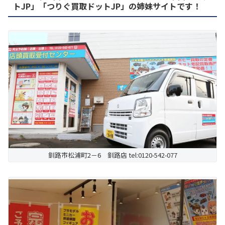
トJP」「つりぐ買取ドットJP」の姉妹サイトです！
釧路市松浦町2－6 釧路店 tel:0120-542-077