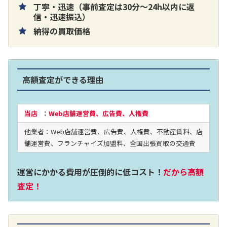
丁寧・迅速（事前査定は30分～24h以内に返
片耳巻き取りイヤホン内蔵ラジオ SRF-
信・迅速振込）
納得の買取価格
R356
買取価格：
お問合せください
高額査定ができる理由
2024年12月更新 オーディオ買取価格
当店
：
Web店舗運営費、広告費、人権費
他業者：Web店舗運営費、広告費、人権費、不動産賃料、店
LUXKIT
舗運営費、フランチャイズ加盟料、全国出張買取の交通費
運営にかかる費用が圧倒的に低コスト！
だから高額
査定！