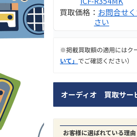
ICF-R354MK
買取価格：
お問合せく
さい
※掲載買取額の適用にはク
2024年12月更新 オー
いて」
でご確認ください）
LUXKIT
オーディオ 買取サー
お客様に選ばれている理由