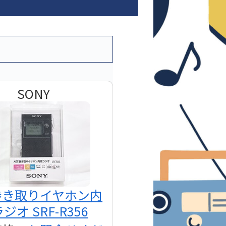
SONY
巻き取りイヤホン内
ジオ SRF-R356