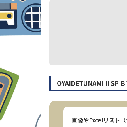
OYAIDETUNAMI II
画像やExcelリスト
（