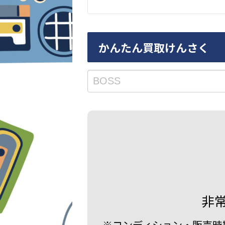
かんたん買取けんさく
非
※コンディション・販売時