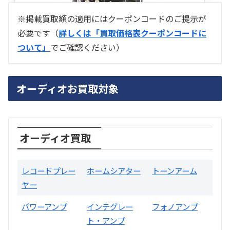
※掲載買取額の適用にはクーポンコードのご提示が
必要です（
詳しくは「買取価格表クーポンコードに
ついて」
でご確認ください）
ラジオ スカイセンサー ICF -5500
オーディオお買取対象
買取価格：
お問合せください
SONY
オーディオ買取
レコードプレー
ホームシアター
トーンアーム
ヤー
パワーアンプ
インテグレー
フォノアンプ
ト・アンプ
片耳巻き取りイヤホン内蔵ラジオ SRF-