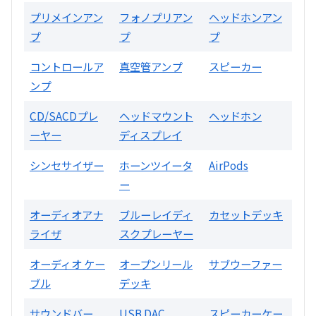
R356
プリメインアン
フォノプリアン
ヘッドホンアン
プ
プ
プ
買取価格：
お問合せください
コントロールア
真空管アンプ
スピーカー
ンプ
2024年12月更新 オーディオ買取価格
CD/SACDプレ
ヘッドマウント
ヘッドホン
ーヤー
ディスプレイ
LUXKIT
シンセサイザー
ホーンツイータ
AirPods
ー
オーディオアナ
ブルーレイディ
カセットデッキ
ライザ
スクプレーヤー
オーディオ ケー
オープンリール
サブウーファー
ブル
デッキ
A3300 真空管プリアンプ
サウンドバー
USB DAC
スピーカーケー