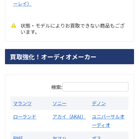
ーレイ）
状態・モデルによりお買取できない商品もござ
います。
PMA-1500AE プリメインアンプ
買取強化！オーディオメーカー
買取価格：
お問合せください
検索:
マランツ
ソニー
デノン
ローランド
アカイ（AKAI）
ユニバーサルオ
ーディオ
RME
ヤマハ
ボス