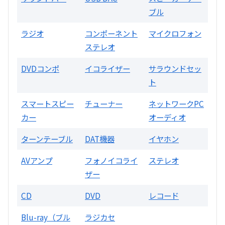
ブル
買取価格：
お問合せください
ラジオ
コンポーネント
マイクロフォン
SONY
ステレオ
DVDコンポ
イコライザー
サラウンドセッ
ト
スマートスピー
チューナー
ネットワークPC
カー
オーディオ
DA7000ES アンプ
ターンテーブル
DAT機器
イヤホン
買取価格：
お問合せください
AVアンプ
フォノイコライ
ステレオ
ザー
DENON
CD
DVD
レコード
Blu-ray（ブル
ラジカセ