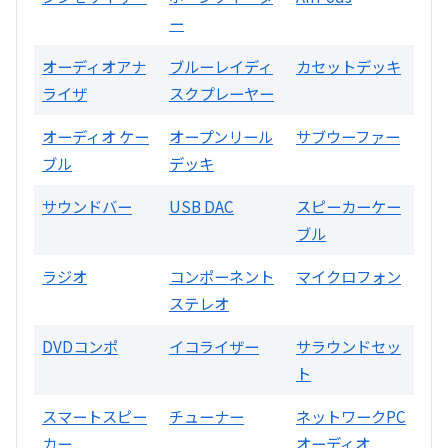
ー
オーディオアナ
ブルーレイディ
カセットデッキ
ライザ
スクプレーヤー
オーディオ ケー
オープンリール
サブウーファー
ブル
デッキ
A3300 真空管プリアンプ
サウンドバー
USB DAC
スピーカーケー
ブル
買取価格：
お問合せください
ラジオ
コンポーネント
マイクロフォン
SONY
ステレオ
DVDコンポ
イコライザー
サラウンドセッ
ト
スマートスピー
チューナー
ネットワークPC
カー
オーディオ