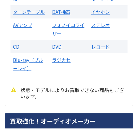
DA7000ES アンプ
ターンテーブル
DAT機器
イヤホン
買取価格：
お問合せください
AVアンプ
フォノイコライ
ステレオ
ザー
DENON
CD
DVD
レコード
Blu-ray（ブル
ラジカセ
ーレイ）
状態・モデルによりお買取できない商品もござ
います。
PMA-1500AE プリメインアンプ
買取強化！オーディオメーカー
買取価格：
お問合せください