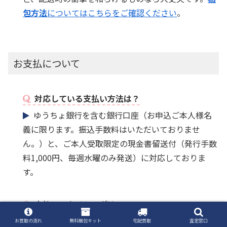
包方法
についてはこちらをご確認ください
。
お支払について
対応している支払い方法は？
ゆうちょ銀行を含む銀行口座（お申込ご本人様名
義に限ります。振込手数料はいただいておりませ
ん。）と、ご本人受取限定の現金書留送付（発行手数
料1,000円、毎週水曜のみ発送）に対応しておりま
す。
支払いのタイミングは？
お荷物到着から2日程度で内容を確認させていただ
お買取の流れ
無料梱包キット
宅配買取
査定窓口