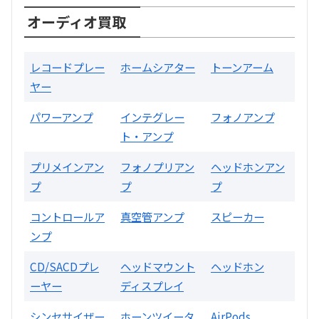
オーディオ買取
レコードプレー
ホームシアター
トーンアーム
ヤー
パワーアンプ
インテグレー
フォノアンプ
ト・アンプ
片耳巻き取りイヤホン内蔵ラジオ SRF-
R356
プリメインアン
フォノプリアン
ヘッドホンアン
プ
プ
プ
買取価格：
お問合せください
コントロールア
真空管アンプ
スピーカー
ンプ
2024年12月更新 オーディオ買取価格
CD/SACDプレ
ヘッドマウント
ヘッドホン
ーヤー
ディスプレイ
LUXKIT
シンセサイザー
ホーンツイータ
AirPods