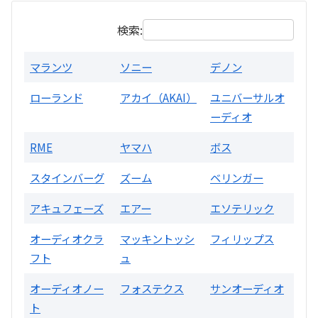
検索:
マランツ
ソニー
デノン
ローランド
アカイ（AKAI）
ユニバーサルオ
ーディオ
RME
ヤマハ
ボス
スタインバーグ
ズーム
ベリンガー
アキュフェーズ
エアー
エソテリック
オーディオクラ
マッキントッシ
フィリップス
フト
ュ
オーディオノー
フォステクス
サンオーディオ
ト