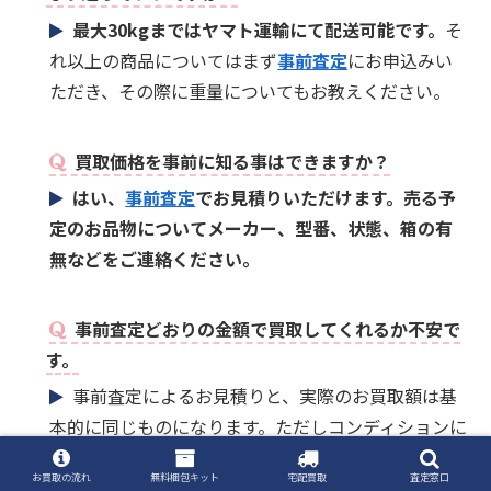
最大30kgまではヤマト運輸にて配送可能です。
そ
れ以上の商品についてはまず
事前査定
にお申込みい
ただき、その際に重量についてもお教えください。
買取価格を事前に知る事はできますか？
はい、
事前査定
でお見積りいただけます。売る予
定のお品物についてメーカー、型番、状態、箱の有
無などをご連絡ください。
事前査定どおりの金額で買取してくれるか不安で
す。
事前査定によるお見積りと、実際のお買取額は基
本的に同じものになります。ただしコンディションに
大きな相違がある場合は、減額になることもござい
お買取の流れ
無料梱包キット
宅配買取
査定窓口
ます（例：未開封未使用→開封済み）。
正式査定後