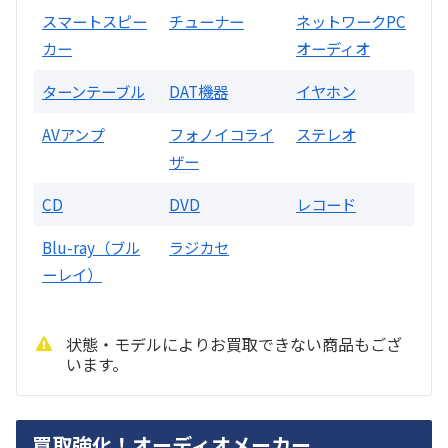
スマートスピー
チューナー
ネットワークPC
カー
オーディオ
DA7000ES アンプ
ターンテーブル
DAT機器
イヤホン
買取価格：
お問合せください
AVアンプ
フォノイコライ
ステレオ
ザー
DENON
CD
DVD
レコード
Blu-ray（ブル
ラジカセ
ーレイ）
状態・モデルによりお買取できない商品もござ
います。
PMA-1500AE プリメインアンプ
買取強化！オーディオメーカー