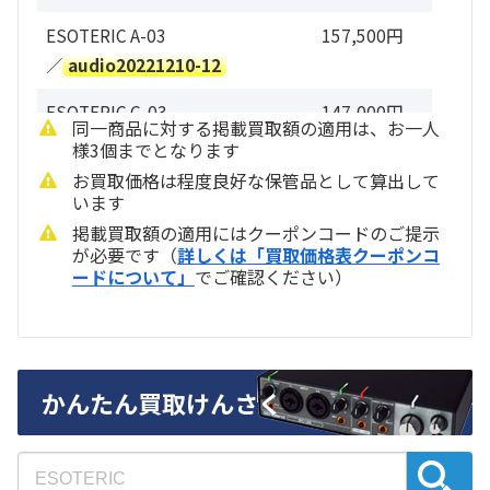
ESOTERIC A-03
157,500円
／
audio20221210-12
ESOTERIC C-03
147,000円
同一商品に対する掲載買取額の適用は、お一人
／
audio20221210-13
様3個までとなります
お買取価格は程度良好な保管品として算出して
ESOTERIC I-05
115,500円
います
／
audio20221210-14
掲載買取額の適用にはクーポンコードのご提示
が必要です（
詳しくは「買取価格表クーポンコ
ESOTERIC AZ-1S
84,000円
ードについて」
でご確認ください）
／
audio20221210-15
ESOTERIC AI-10
75,600円
／
audio20221210-16
かんたん買取けんさく
ESOTERIC AZ-1
73,500円
／
audio20221210-17