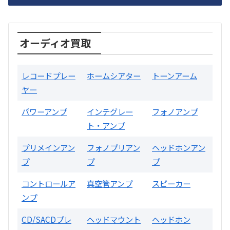
SONY
オーディオ買取
レコードプレー
ホームシアター
トーンアーム
ヤー
パワーアンプ
インテグレー
フォノアンプ
ト・アンプ
片耳巻き取りイヤホン内蔵ラジオ SRF-
R356
プリメインアン
フォノプリアン
ヘッドホンアン
プ
プ
プ
買取価格：
お問合せください
コントロールア
真空管アンプ
スピーカー
ンプ
2024年12月更新 オーディオ買取価格
CD/SACDプレ
ヘッドマウント
ヘッドホン