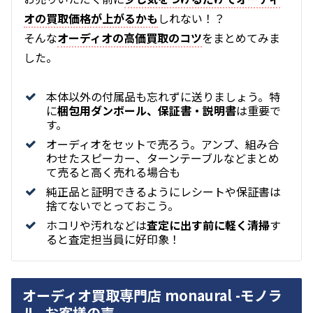
オの買取価格が上がるかも
しれない！？
そんな
オーディオの高価買取のコツ
をまとめてみま
した。
本体以外の付属品も忘れずに送りましょう。特
に
梱包用ダンボール、保証書・説明書
は重要で
す。
オーディオをセットで売ろう。アンプ、組み合
わせたスピーカー、ターンテーブルなどまとめ
て売ると高く売れる場合も
純正品と証明できるようにレシートや保証書は
捨てないでとっておこう。
ホコリや汚れなどは
査定に出す前に軽く清掃
す
ると査定担当員に好印象！
オーディオ買取専門店 monaural -モノラ
ル- お客様の声