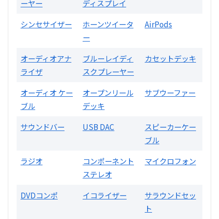
ーヤー
ディスプレイ
LUXKIT
シンセサイザー
ホーンツイータ
AirPods
ー
オーディオアナ
ブルーレイディ
カセットデッキ
ライザ
スクプレーヤー
オーディオ ケー
オープンリール
サブウーファー
ブル
デッキ
A3300 真空管プリアンプ
サウンドバー
USB DAC
スピーカーケー
ブル
買取価格：
お問合せください
ラジオ
コンポーネント
マイクロフォン
SONY
ステレオ
DVDコンポ
イコライザー
サラウンドセッ
ト