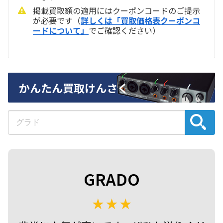
／
audio20221218-44
掲載買取額の適用にはクーポンコードのご提示
が必要です（
詳しくは「買取価格表クーポンコ
GRADO HF-2
28,350円
ードについて」
でご確認ください）
／
audio20221218-45
GRADO GH3
23,100円
／
audio20221218-46
かんたん買取けんさく
GRADO HF-1
16,800円
／
audio20221218-47
GRADO GR10e
13,650円
／
audio20221218-48
GRADO GR10
8,400円
GRADO
／
audio20221218-49
GRADO GR8e
8,400円
／
audio20221218-50