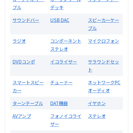
ブル
デッキ
A3300 真空管プリアンプ
サウンドバー
USB DAC
スピーカーケー
ブル
買取価格：
お問合せください
ラジオ
コンポーネント
マイクロフォン
SONY
ステレオ
DVDコンポ
イコライザー
サラウンドセッ
ト
スマートスピー
チューナー
ネットワークPC
カー
オーディオ
DA7000ES アンプ
ターンテーブル
DAT機器
イヤホン
買取価格：
お問合せください
AVアンプ
フォノイコライ
ステレオ
ザー
DENON