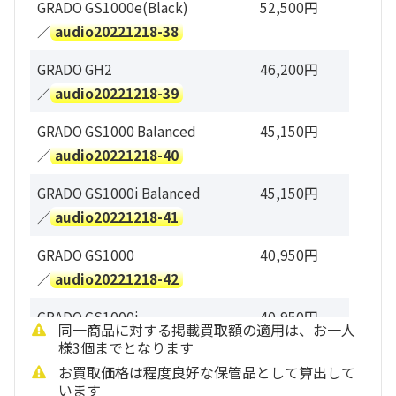
GRADO GS1000e(Black)
52,500円
／
audio20221218-38
GRADO GH2
46,200円
／
audio20221218-39
GRADO GS1000 Balanced
45,150円
／
audio20221218-40
GRADO GS1000i Balanced
45,150円
／
audio20221218-41
GRADO GS1000
40,950円
／
audio20221218-42
GRADO GS1000i
40,950円
同一商品に対する掲載買取額の適用は、お一人
／
audio20221218-43
様3個までとなります
お買取価格は程度良好な保管品として算出して
GRADO GH4
30,450円
います