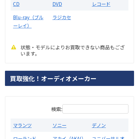
CD
DVD
レコード
Blu-ray（ブル
ラジカセ
ーレイ）
状態・モデルによりお買取できない商品もござ
います。
PMA-1500AE プリメインアンプ
買取強化！オーディオメーカー
買取価格：
お問合せください
検索:
マランツ
ソニー
デノン
ローランド
アカイ（AKAI）
ユニバーサルオ