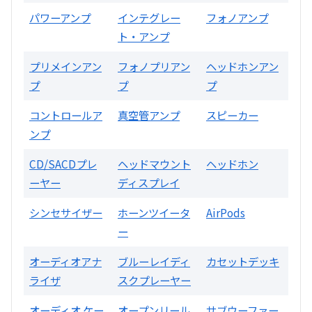
パワーアンプ
インテグレー
フォノアンプ
ト・アンプ
片耳巻き取りイヤホン内蔵ラジオ SRF-
R356
プリメインアン
フォノプリアン
ヘッドホンアン
プ
プ
プ
買取価格：
お問合せください
コントロールア
真空管アンプ
スピーカー
ンプ
2024年12月更新 オーディオ買取価格
CD/SACDプレ
ヘッドマウント
ヘッドホン
ーヤー
ディスプレイ
LUXKIT
シンセサイザー
ホーンツイータ
AirPods
ー
オーディオアナ
ブルーレイディ
カセットデッキ
ライザ
スクプレーヤー
オーディオ ケー
オープンリール
サブウーファー