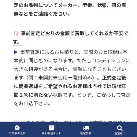
定のお品物についてメーカー、型番、状態、箱の有
無などをご連絡ください。
事前査定どおりの金額で買取してくれるか不安で
す。
事前査定によるお見積りと、実際のお買取額は基
本的に同じものになります。ただしコンディションに
大きな相違がある場合は、減額になることもござい
ます（例：未開封未使用→開封済み）。
正式査定後
に商品返却をご希望されるお客様は当社では現状年
間１%に満たない
状態です。どうぞ、ご安心して査定
をお申込下さい。
いきなり送っても、ひとつひとつ査定して見積も
りを出してくれますか？
お買取の流れ
無料梱包キット
宅配買取
査定窓口