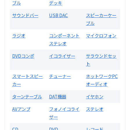
ブル
デッキ
A3300 真空管プリアンプ
サウンドバー
USB DAC
スピーカーケー
ブル
買取価格：
お問合せください
ラジオ
コンポーネント
マイクロフォン
SONY
ステレオ
DVDコンポ
イコライザー
サラウンドセッ
ト
スマートスピー
チューナー
ネットワークPC
カー
オーディオ
DA7000ES アンプ
ターンテーブル
DAT機器
イヤホン
買取価格：
お問合せください
AVアンプ
フォノイコライ
ステレオ
ザー
DENON
CD
DVD
レコード