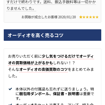
すだけで終わりです。送料、振込手数料等は一切かか
りませんでした。
お買取が成立したお客様 2020/01/20
★★★★★
オーディオを高く売るコツ
お
売りいただく前に
少し気をつけるだけでオーディ
オの買取価格が上がるかも
しれない！？
そんな
オーディオの高価買取のコツ
をまとめてみま
した。
本体以外の付属品も忘れずに送りましょう。特
に
梱包用ダンボール、保証書・説明書
は重要で
す。
オーディオをセットで売ろう。アンプ、組み合