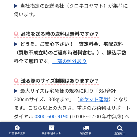
当社指定の配送会社（クロネコヤマト）が集荷に
伺います。
品物を送る時の送料は無料ですか？
どうぞ、ご安心下さい！ 査定料金、宅配送料
（買取不成立時のご返却時送料含む。）、振込手数
料全て無料です。
一部の例外あり
送る際のサイズ制限はありますか？
最大サイズは宅急便の規格に則り「3辺合計
200cmサイズ、30kgまで」（
※ヤマト運輸
）となり
ます。こちら以上の大きさ、重さのお荷物はサポート
ダイヤル
0800-600-9190
(10:00～17:00 年中無休) へ
ご相談ください。
一切のご連絡なしに最大規格をオ
ーバーするお荷物をお送りいただいた場合は、送料
お買取の流れ
無料梱包キット
宅配買取
査定窓口