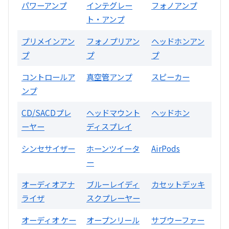
パワーアンプ
インテグレー
フォノアンプ
ト・アンプ
片耳巻き取りイヤホン内蔵ラジオ SRF-
R356
プリメインアン
フォノプリアン
ヘッドホンアン
プ
プ
プ
買取価格：
お問合せください
コントロールア
真空管アンプ
スピーカー
ンプ
2024年12月更新 オーディオ買取価格
CD/SACDプレ
ヘッドマウント
ヘッドホン
ーヤー
ディスプレイ
LUXKIT
シンセサイザー
ホーンツイータ
AirPods
ー
オーディオアナ
ブルーレイディ
カセットデッキ
ライザ
スクプレーヤー
オーディオ ケー
オープンリール
サブウーファー