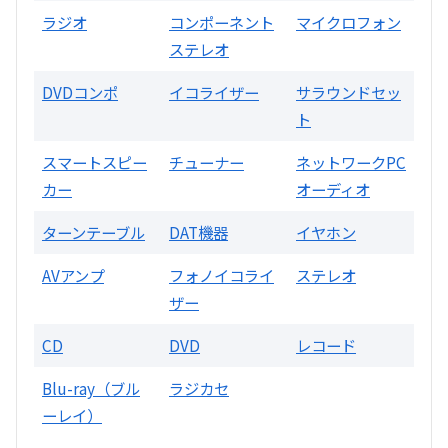
ラジオ
コンポーネント
マイクロフォン
SONY
ステレオ
DVDコンポ
イコライザー
サラウンドセッ
ト
スマートスピー
チューナー
ネットワークPC
カー
オーディオ
DA7000ES アンプ
ターンテーブル
DAT機器
イヤホン
買取価格：
お問合せください
AVアンプ
フォノイコライ
ステレオ
ザー
DENON
CD
DVD
レコード
Blu-ray（ブル
ラジカセ
ーレイ）