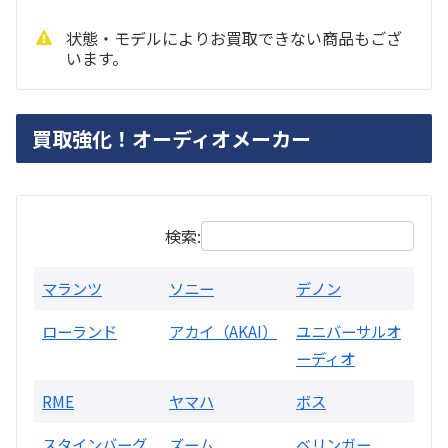
状態・モデルによりお買取できない商品もござ
います。
PMA-1500AE プリメインアンプ
買取強化！オーディオメーカー
買取価格：
お問合せください
検索:
マランツ
ソニー
デノン
ローランド
アカイ（AKAI）
ユニバーサルオ
ーディオ
RME
ヤマハ
ボス
スタインバーグ
ズーム
ベリンガー