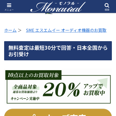
メニュー
検索
ホーム
＞
SME エスエムイー オーディオ機器のお買取
無料査定は最短30分で回答・日本全国から
お引受け