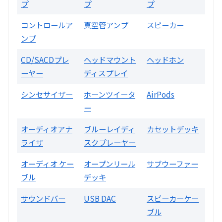
プ
プ
プ
買取価格：
お問合せください
コントロールア
真空管アンプ
スピーカー
ンプ
2024年12月更新 オーディオ買取価格
CD/SACDプレ
ヘッドマウント
ヘッドホン
ーヤー
ディスプレイ
LUXKIT
シンセサイザー
ホーンツイータ
AirPods
ー
オーディオアナ
ブルーレイディ
カセットデッキ
ライザ
スクプレーヤー
オーディオ ケー
オープンリール
サブウーファー
ブル
デッキ
A3300 真空管プリアンプ
サウンドバー
USB DAC
スピーカーケー
ブル
買取価格：
お問合せください