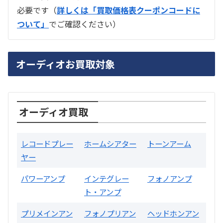
必要です（
詳しくは「買取価格表クーポンコードに
ついて」
でご確認ください）
ラジオ スカイセンサー ICF -5500
オーディオお買取対象
買取価格：
お問合せください
SONY
オーディオ買取
レコードプレー
ホームシアター
トーンアーム
ヤー
パワーアンプ
インテグレー
フォノアンプ
ト・アンプ
片耳巻き取りイヤホン内蔵ラジオ SRF-
R356
プリメインアン
フォノプリアン
ヘッドホンアン