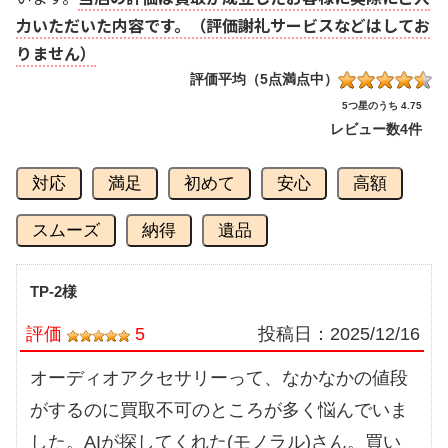
力いただいた内容です。（評価謝礼サービスなどはしてお
りません）
評価平均（5点満点中）
5つ星のうち 4.75
レビュー数
4件
対応
満足
初めて
安心
高額
スムーズ
納得
遺品
TP-2様
評価
5
投稿日：
2025/12/16
オーディオアクセサリーって、なかなかの値段
がするのに買取不可のところが多く悩んでいま
した。AIが探してくれた(モノラル)さん。買い