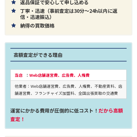
返品保証で安心して申し込める
丁寧・迅速（事前査定は30分～24h以内に返
片耳巻き取りイヤホン内蔵ラジオ SRF-
信・迅速振込）
納得の買取価格
R356
買取価格：
お問合せください
高額査定ができる理由
2024年12月更新 オーディオ買取価格
当店
：
Web店舗運営費、広告費、人権費
他業者：Web店舗運営費、広告費、人権費、不動産賃料、店
LUXKIT
舗運営費、フランチャイズ加盟料、全国出張買取の交通費
運営にかかる費用が圧倒的に低コスト！
だから高額
査定！