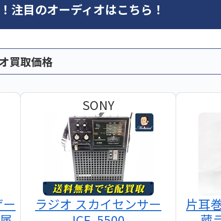
オ！注目のオーディオはこちら！
ィオ買取価格
SONY
ザー
ラジオ スカイセンサー
片耳
付属
ICF -5500
蔵ラ