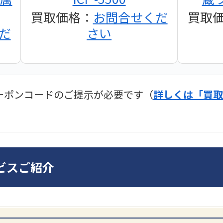
買取価格：
お問合せくだ
買取
だ
さい
ーポンコードのご提示が必要です（
詳しくは「買取
ディオ買取価格
SONY
ビスご紹介
ンプ
DA7000ES アンプ
PMA-