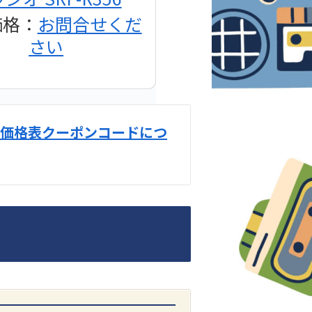
価格：
お問合せくだ
さい
価格表クーポンコードにつ
DENON
1500AE プリメイン
アンプ