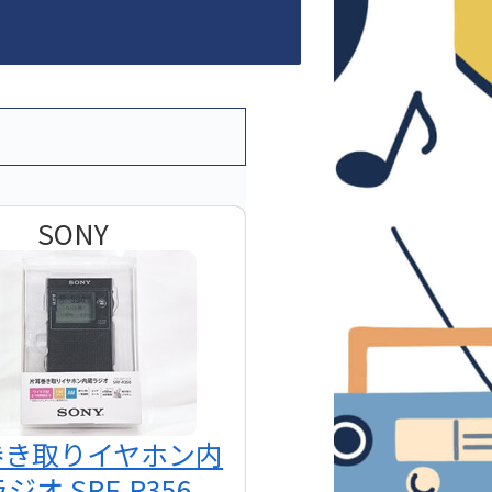
SONY
巻き取りイヤホン内
ジオ SRF-R356