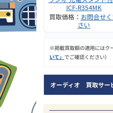
ICF-R354MK
買取価格：
お問合せく
さい
※掲載買取額の適用にはク
2024年12月更新 オー
いて」
でご確認ください）
LUXKIT
オーディオ 買取サー
A3300 真空管プリア