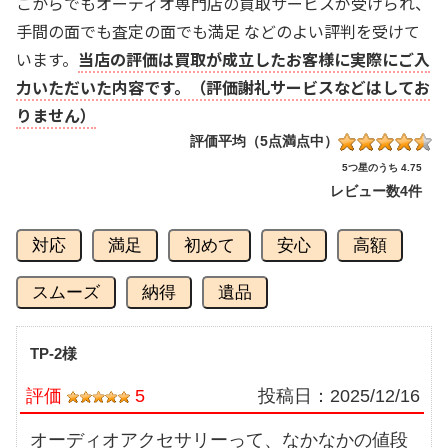
こからでもオーディオ専門店の買取サービスが受けられ、
手間の面でも査定の面でも満足 などのよい評判を受けて
います。
当店の評価は買取が成立したお客様に実際にご入
力いただいた内容です。（評価謝礼サービスなどはしてお
りません）
評価平均（5点満点中）
5つ星のうち 4.75
レビュー数
4件
対応
満足
初めて
安心
高額
スムーズ
納得
遺品
TP-2様
評価
5
投稿日：
2025/12/16
オーディオアクセサリーって、なかなかの値段