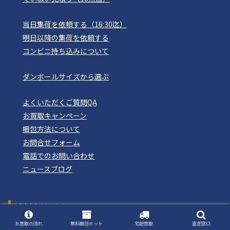
当日集荷を依頼する（16:30迄）
明日以降の集荷を依頼する
コンビニ持ち込みについて
ダンボールサイズから選ぶ
よくいただくご質問QA
お買取キャンペーン
梱包方法について
お問合せフォーム
電話でのお問い合わせ
ニュースブログ
姉妹サイト
おもちゃ買取ドットJP
お買取の流れ
無料梱包キット
宅配買取
査定窓口