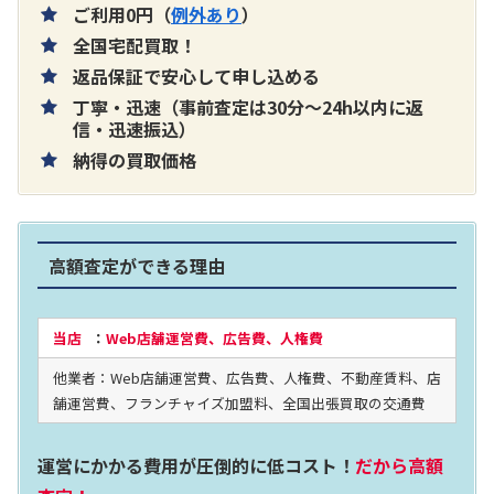
ご利用0円（
例外あり
）
全国宅配買取！
返品保証で安心して申し込める
丁寧・迅速（事前査定は30分～24h以内に返
片耳巻き取りイヤホン内蔵ラジオ SRF-
信・迅速振込）
納得の買取価格
R356
買取価格：
お問合せください
高額査定ができる理由
2024年12月更新 オーディオ買取価格
当店
：
Web店舗運営費、広告費、人権費
他業者：Web店舗運営費、広告費、人権費、不動産賃料、店
LUXKIT
舗運営費、フランチャイズ加盟料、全国出張買取の交通費
運営にかかる費用が圧倒的に低コスト！
だから高額