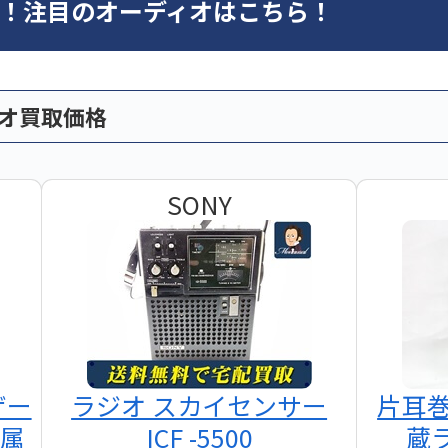
オ！注目のオーディオはこちら！
ィオ買取価格
SONY
ザー
ラジオ スカイセンサー
片耳
付属
ICF -5500
蔵ラ