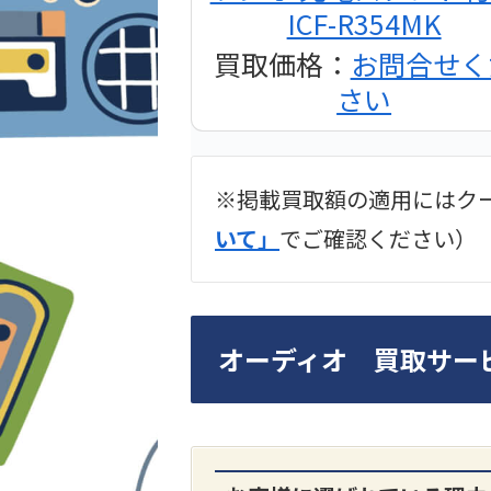
ICF-R354MK
買取価格：
お問合せく
さい
※掲載買取額の適用にはク
2024年12月更新 オー
いて」
でご確認ください）
LUXKIT
オーディオ 買取サー