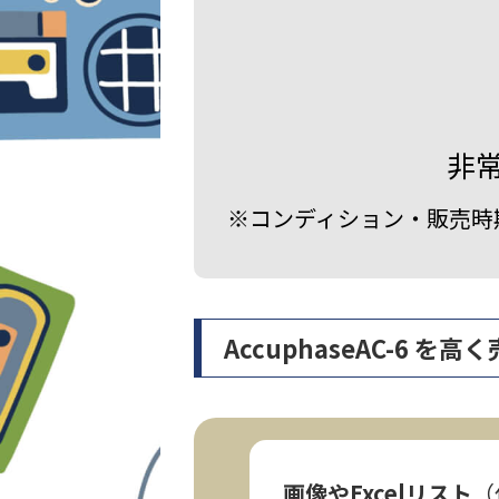
非
※コンディション・販売時
AccuphaseAC-6
画像やExcelリスト
（