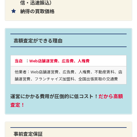
片耳巻き取りイヤホン内蔵ラジオ SRF-
信・迅速振込）
納得の買取価格
R356
買取価格：
お問合せください
高額査定ができる理由
2024年12月更新 オーディオ買取価格
当店
：
Web店舗運営費、広告費、人権費
他業者：Web店舗運営費、広告費、人権費、不動産賃料、店
LUXKIT
舗運営費、フランチャイズ加盟料、全国出張買取の交通費
運営にかかる費用が圧倒的に低コスト！
だから高額
査定！
事前査定保証