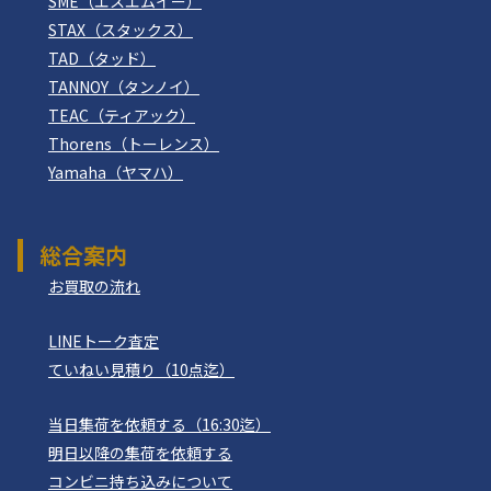
SME（エスエムイー）
STAX（スタックス）
TAD（タッド）
TANNOY（タンノイ）
TEAC（ティアック）
Thorens（トーレンス）
Yamaha（ヤマハ）
総合案内
お買取の流れ
LINEトーク査定
ていねい見積り（10点迄）
当日集荷を依頼する（16:30迄）
明日以降の集荷を依頼する
コンビニ持ち込みについて