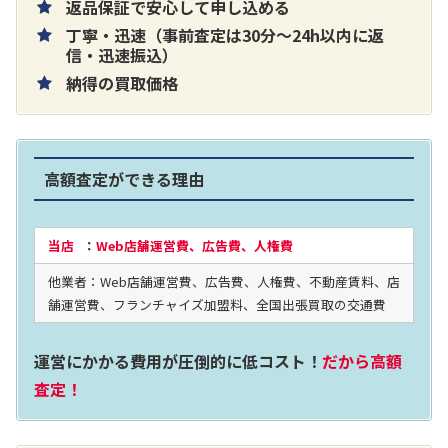
返品保証で安心して申し込める
丁寧・迅速（事前査定は30分～24h以内に返
片耳巻き取りイヤホン内蔵ラジオ SRF-
信・迅速振込）
納得の買取価格
R356
買取価格：
お問合せください
高額査定ができる理由
2024年12月更新 オーディオ買取価格
当店
：
Web店舗運営費、広告費、人権費
他業者：Web店舗運営費、広告費、人権費、不動産賃料、店
LUXKIT
舗運営費、フランチャイズ加盟料、全国出張買取の交通費
運営にかかる費用が圧倒的に低コスト！
だから高額
査定！