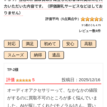
力いただいた内容です。（評価謝礼サービスなどはしてお
りません）
評価平均（5点満点中）
5つ星のうち 4.75
レビュー数
4件
対応
満足
初めて
安心
高額
スムーズ
納得
遺品
TP-2様
評価
5
投稿日：
2025/12/16
オーディオアクセサリーって、なかなかの値段
がするのに買取不可のところが多く悩んでいま
した。AIが探してくれた(モノラル)さん。買い