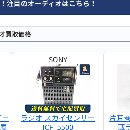
オ！注目のオーディオはこちら！
ィオ買取価格
SONY
ザー
ラジオ スカイセンサー
片耳
付属
ICF -5500
蔵ラ