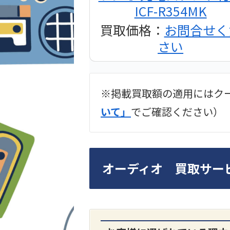
ICF-R354MK
買取価格：
お問合せく
さい
※掲載買取額の適用にはク
2024年12月更新 オー
いて」
でご確認ください）
LUXKIT
オーディオ 買取サー