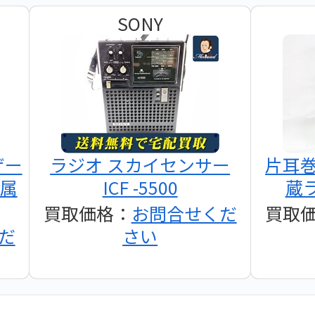
SONY
ザー
ラジオ スカイセンサー
片耳
付属
ICF -5500
蔵ラ
買取価格：
お問合せくだ
買取
だ
さい