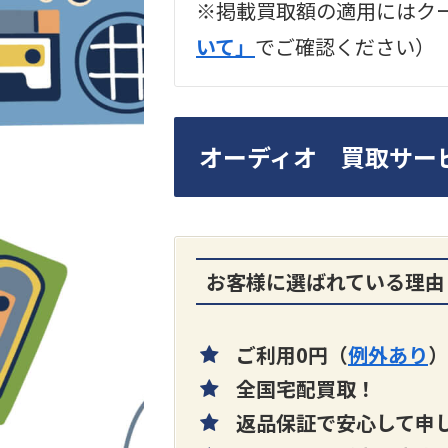
※掲載買取額の適用にはク
2024年12月更新 オー
いて」
でご確認ください）
LUXKIT
オーディオ 買取サー
お客様に選ばれている理由
A3300 真空管プリア
買取価格：
お問合せく
ご利用0円（
例外あり
）
さい
全国宅配買取！
返品保証で安心して申