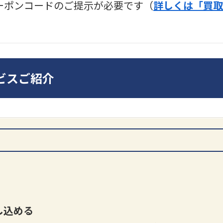
ーポンコードのご提示が必要です（
詳しくは「買取
ディオ買取価格
SONY
ビスご紹介
DA7000ES アンプ
ンプ
買取価格：
お問合せくだ
だ
PMA-
さい
買取
し込める