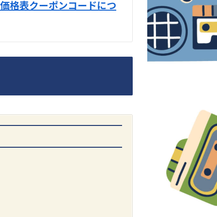
価格表クーポンコードにつ
DENON
1500AE プリメイン
アンプ
価格：
お問合せくだ