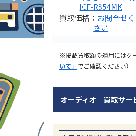
ICF-R354MK
買取価格：
お問合せく
さい
※掲載買取額の適用にはク
2024年12月更新 オー
いて」
でご確認ください）
LUXKIT
オーディオ 買取サー