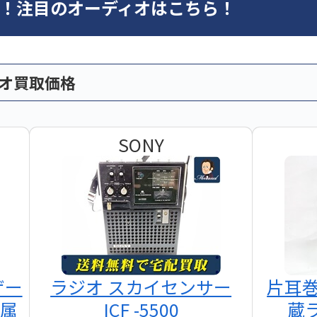
オ！注目のオーディオはこちら！
ィオ買取価格
SONY
ザー
ラジオ スカイセンサー
片耳
付属
ICF -5500
蔵ラ