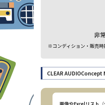
非
※コンディション・販売時
CLEAR AUDIOCon
画像やExcelリスト
（