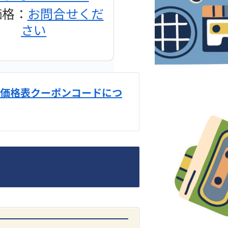
価格：
お問合せくだ
さい
価格表クーポンコードにつ
DENON
1500AE プリメイン
アンプ