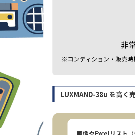
非
※コンディション・販売時
LUXMAND-38u を
画像やExcelリスト
（