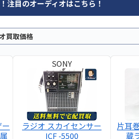
オ！注目のオーディオはこちら！
ィオ買取価格
SONY
ザー
ラジオ スカイセンサー
片耳
付属
ICF -5500
蔵ラ