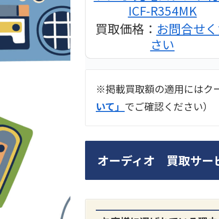
ICF-R354MK
買取価格：
お問合せく
さい
※掲載買取額の適用にはク
2024年12月更新 オー
いて」
でご確認ください）
LUXKIT
オーディオ 買取サー
A3300 真空管プリア
買取価格：
お問合せく