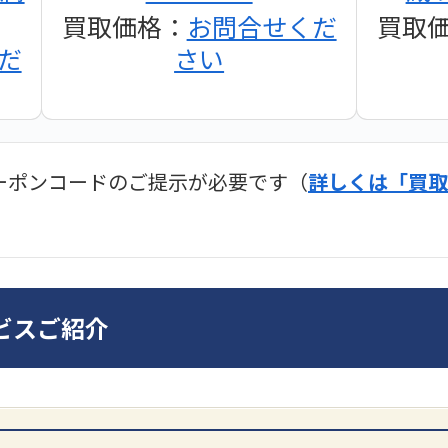
買取価格：
お問合せくだ
買取
だ
さい
ーポンコードのご提示が必要です（
詳しくは「買取
ディオ買取価格
SONY
ビスご紹介
ンプ
DA7000ES アンプ
PMA-
だ
買取価格：
お問合せくだ