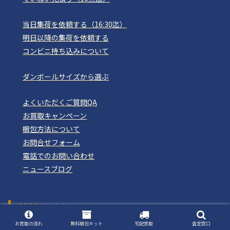
当日集荷を依頼する（16:30迄）
明日以降の集荷を依頼する
コンビニ持ち込みについて
ダンボールサイズから選ぶ
よくいただくご質問QA
お買取キャンペーン
梱包方法について
お問合せフォーム
電話でのお問い合わせ
ニュースブログ
姉妹サイト
おもちゃ買取ドットJP
お買取の流れ
無料梱包キット
宅配買取
査定窓口