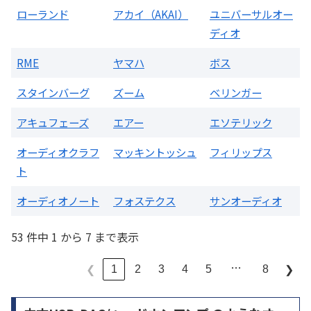
ローランド
アカイ（AKAI）
ユニバーサルオー
ディオ
RME
ヤマハ
ボス
スタインバーグ
ズーム
ベリンガー
アキュフェーズ
エアー
エソテリック
オーディオクラフ
マッキントッシュ
フィリップス
ト
オーディオノート
フォステクス
サンオーディオ
53 件中 1 から 7 まで表示
…
1
2
3
4
5
8
❮
❯