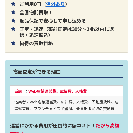
ご利用0円（
例外あり
）
全国宅配買取！
返品保証で安心して申し込める
丁寧・迅速（事前査定は30分～24h以内に返
片耳巻き取りイヤホン内蔵ラジオ SRF-
信・迅速振込）
納得の買取価格
R356
買取価格：
お問合せください
高額査定ができる理由
2024年12月更新 オーディオ買取価格
当店
：
Web店舗運営費、広告費、人権費
他業者：Web店舗運営費、広告費、人権費、不動産賃料、店
LUXKIT
舗運営費、フランチャイズ加盟料、全国出張買取の交通費
運営にかかる費用が圧倒的に低コスト！
だから高額