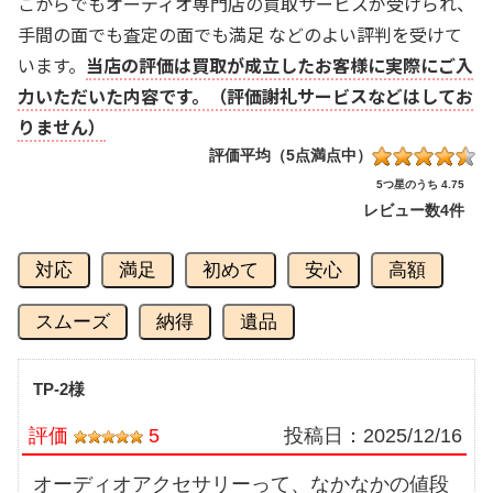
こからでもオーディオ専門店の買取サービスが受けられ、
手間の面でも査定の面でも満足 などのよい評判を受けて
います。
当店の評価は買取が成立したお客様に実際にご入
力いただいた内容です。（評価謝礼サービスなどはしてお
りません）
評価平均（5点満点中）
5つ星のうち 4.75
レビュー数
4件
対応
満足
初めて
安心
高額
スムーズ
納得
遺品
TP-2様
評価
5
投稿日：
2025/12/16
オーディオアクセサリーって、なかなかの値段