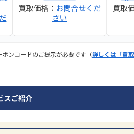
買取価格：
お問合せくだ
買取
だ
さい
ーポンコードのご提示が必要です（
詳しくは「買取
ディオ買取価格
SONY
ビスご紹介
ンプ
DA7000ES アンプ
PMA-
だ
買取価格：
お問合せくだ