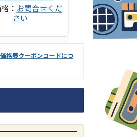
価格：
お問合せくだ
さい
価格表クーポンコードにつ
DENON
1500AE プリメイン
アンプ