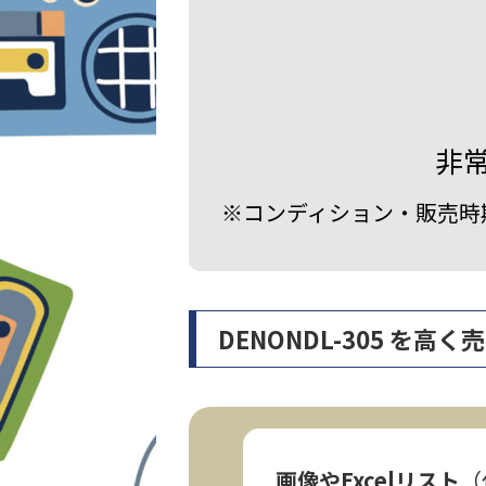
非
※コンディション・販売時
DENONDL-305 を
画像やExcelリスト
（