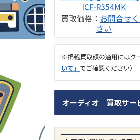
ICF-R354MK
買取価格：
お問合せく
さい
※掲載買取額の適用にはク
2024年12月更新 オー
いて」
でご確認ください）
LUXKIT
オーディオ 買取サー
A3300 真空管プリア
買取価格：
お問合せく