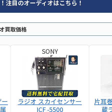
オ！注目のオーディオはこちら！
ィオ買取価格
SONY
ザー
ラジオ スカイセンサー
片耳
付属
ICF -5500
蔵ラ