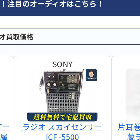
オ！注目のオーディオはこちら！
ィオ買取価格
SONY
ザー
ラジオ スカイセンサー
片耳
付属
ICF -5500
蔵ラ