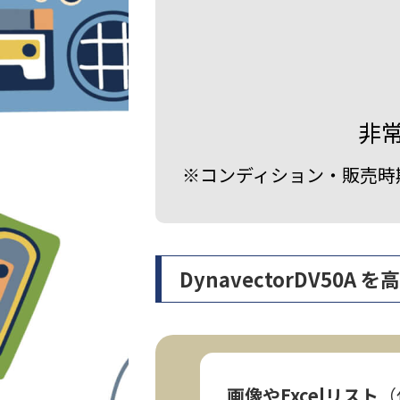
非
※コンディション・販売時
DynavectorDV5
画像やExcelリスト
（