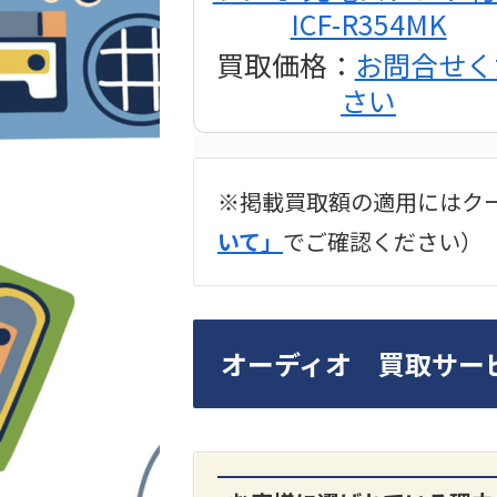
ICF-R354MK
買取価格：
お問合せく
さい
※掲載買取額の適用にはク
2024年12月更新 オー
いて」
でご確認ください）
LUXKIT
オーディオ 買取サー