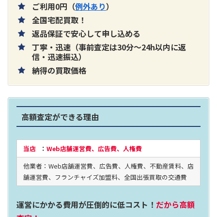
ご利用0円（
例外あり
）
全国宅配買取！
返品保証で安心して申し込める
丁寧・迅速（事前査定は30分～24h以内に返
片耳巻き取りイヤホン内蔵ラジオ SRF-
信・迅速振込）
納得の買取価格
R356
買取価格：
お問合せください
高額査定ができる理由
2024年12月更新 オーディオ買取価格
当店
：
Web店舗運営費、広告費、人権費
他業者：Web店舗運営費、広告費、人権費、不動産賃料、店
LUXKIT
舗運営費、フランチャイズ加盟料、全国出張買取の交通費
運営にかかる費用が圧倒的に低コスト！
だから高額