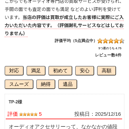
こからでもオーディオ専門店の買取サービスが受けられ、
手間の面でも査定の面でも満足 などのよい評判を受けて
います。
当店の評価は買取が成立したお客様に実際にご入
力いただいた内容です。（評価謝礼サービスなどはしてお
りません）
評価平均（5点満点中）
5つ星のうち 4.75
レビュー数
4件
対応
満足
初めて
安心
高額
スムーズ
納得
遺品
TP-2様
評価
5
投稿日：
2025/12/16
オーディオアクセサリーって、なかなかの値段