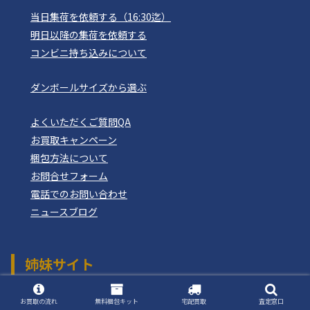
当日集荷を依頼する（16:30迄）
明日以降の集荷を依頼する
コンビニ持ち込みについて
ダンボールサイズから選ぶ
よくいただくご質問QA
お買取キャンペーン
梱包方法について
お問合せフォーム
電話でのお問い合わせ
ニュースブログ
姉妹サイト
おもちゃ買取ドットJP
つりぐ買取ドットJP
お買取の流れ
無料梱包キット
宅配買取
査定窓口