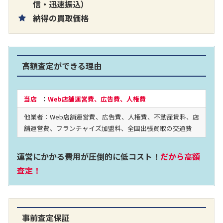
片耳巻き取りイヤホン内蔵ラジオ SRF-
信・迅速振込）
納得の買取価格
R356
買取価格：
お問合せください
高額査定ができる理由
2024年12月更新 オーディオ買取価格
当店
：
Web店舗運営費、広告費、人権費
他業者：Web店舗運営費、広告費、人権費、不動産賃料、店
LUXKIT
舗運営費、フランチャイズ加盟料、全国出張買取の交通費
運営にかかる費用が圧倒的に低コスト！
だから高額
査定！
事前査定保証