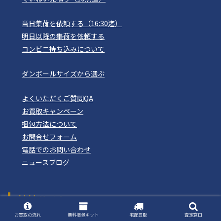
当日集荷を依頼する（16:30迄）
明日以降の集荷を依頼する
コンビニ持ち込みについて
ダンボールサイズから選ぶ
よくいただくご質問QA
お買取キャンペーン
梱包方法について
お問合せフォーム
電話でのお問い合わせ
ニュースブログ
姉妹サイト
おもちゃ買取ドットJP
お買取の流れ
無料梱包キット
宅配買取
査定窓口