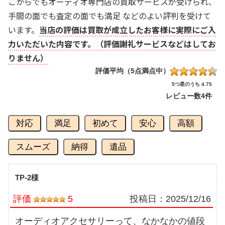
こからでもオーディオ専門店の買取サービスが受けられ、
手間の面でも査定の面でも満足 などのよい評判を受けて
います。
当店の評価は買取が成立したお客様に実際にご入
力いただいた内容です。（評価謝礼サービスなどはしてお
りません）
評価平均（5点満点中）
5つ星のうち 4.75
レビュー数
4件
対応
満足
初めて
安心
高額
スムーズ
納得
遺品
TP-2様
評価
5
投稿日：
2025/12/16
オーディオアクセサリーって、なかなかの値段