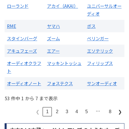
ローランド
アカイ（AKAI）
ユニバーサルオー
ディオ
RME
ヤマハ
ボス
スタインバーグ
ズーム
ベリンガー
アキュフェーズ
エアー
エソテリック
オーディオクラフ
マッキントッシュ
フィリップス
ト
オーディオノート
フォステクス
サンオーディオ
53 件中 1 から 7 まで表示
…
1
2
3
4
5
8
❮
❯