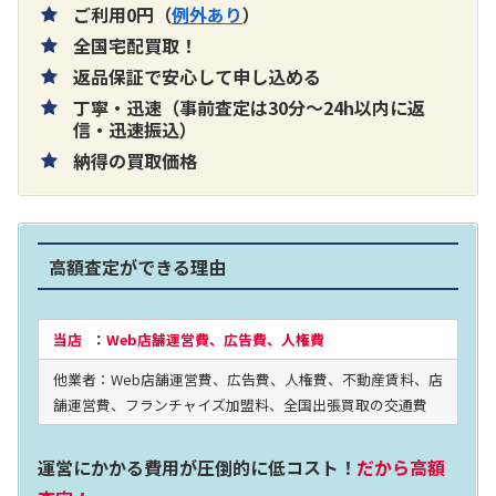
ご利用0円（
例外あり
）
全国宅配買取！
返品保証で安心して申し込める
丁寧・迅速（事前査定は30分～24h以内に返
片耳巻き取りイヤホン内蔵ラジオ SRF-
信・迅速振込）
納得の買取価格
R356
買取価格：
お問合せください
高額査定ができる理由
2024年12月更新 オーディオ買取価格
当店
：
Web店舗運営費、広告費、人権費
他業者：Web店舗運営費、広告費、人権費、不動産賃料、店
LUXKIT
舗運営費、フランチャイズ加盟料、全国出張買取の交通費
運営にかかる費用が圧倒的に低コスト！
だから高額