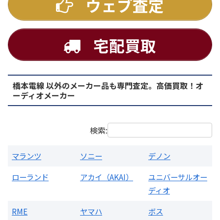
ウェブ査定
宅配買取
橋本電線 以外のメーカー品も専門査定。高価買取！オ
PMA-1500AE プリメインアンプ
ーディオメーカー
買取価格：
お問合せください
検索:
マランツ
ソニー
デノン
ローランド
アカイ（AKAI）
ユニバーサルオー
ディオ
RME
ヤマハ
ボス