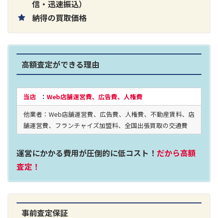
片耳巻き取りイヤホン内蔵ラジオ SRF-
信・迅速振込）
納得の買取価格
R356
買取価格：
お問合せください
高額査定ができる理由
2024年12月更新 オーディオ買取価格
当店
：
Web店舗運営費、広告費、人権費
他業者：Web店舗運営費、広告費、人権費、不動産賃料、店
LUXKIT
舗運営費、フランチャイズ加盟料、全国出張買取の交通費
運営にかかる費用が圧倒的に低コスト！
だから高額
査定！
事前査定保証