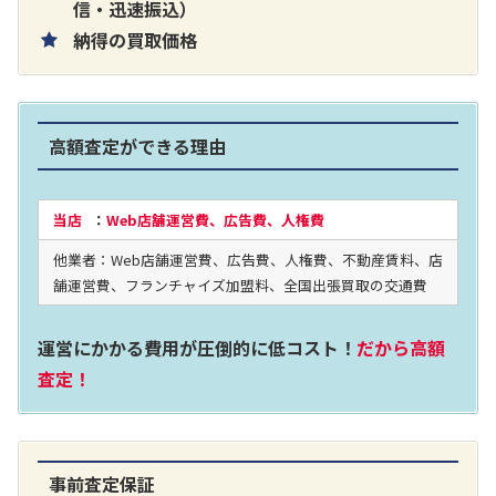
片耳巻き取りイヤホン内蔵ラジオ SRF-
信・迅速振込）
納得の買取価格
R356
買取価格：
お問合せください
高額査定ができる理由
2024年12月更新 オーディオ買取価格
当店
：
Web店舗運営費、広告費、人権費
他業者：Web店舗運営費、広告費、人権費、不動産賃料、店
LUXKIT
舗運営費、フランチャイズ加盟料、全国出張買取の交通費
運営にかかる費用が圧倒的に低コスト！
だから高額
査定！
事前査定保証