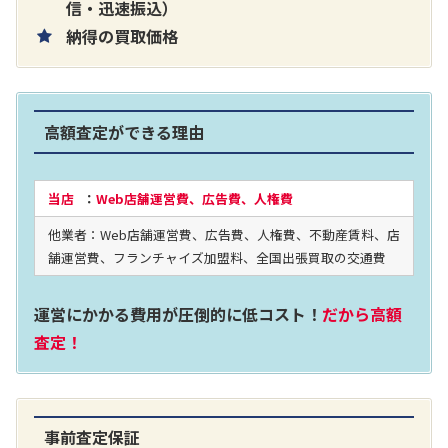
片耳巻き取りイヤホン内蔵ラジオ SRF-
信・迅速振込）
納得の買取価格
R356
買取価格：
お問合せください
高額査定ができる理由
2024年12月更新 オーディオ買取価格
当店
：
Web店舗運営費、広告費、人権費
他業者：Web店舗運営費、広告費、人権費、不動産賃料、店
LUXKIT
舗運営費、フランチャイズ加盟料、全国出張買取の交通費
運営にかかる費用が圧倒的に低コスト！
だから高額
査定！
事前査定保証