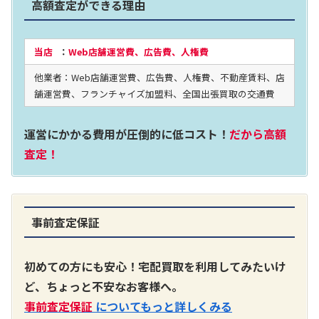
高額査定ができる理由
2024年12月更新 オーディオ買取価格
当店
：
Web店舗運営費、広告費、人権費
他業者：Web店舗運営費、広告費、人権費、不動産賃料、店
LUXKIT
舗運営費、フランチャイズ加盟料、全国出張買取の交通費
運営にかかる費用が圧倒的に低コスト！
だから高額
査定！
事前査定保証
A3300 真空管プリアンプ
買取価格：
お問合せください
初めての方にも安心！宅配買取を利用してみたいけ
ど、ちょっと不安なお客様へ。
SONY
事前査定保証
についてもっと詳しくみる