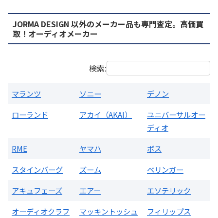
JORMA DESIGN 以外のメーカー品も専門査定。高価買
PMA-1500AE プリメインアンプ
取！オーディオメーカー
買取価格：
お問合せください
検索:
マランツ
ソニー
デノン
ローランド
アカイ（AKAI）
ユニバーサルオー
ディオ
RME
ヤマハ
ボス
スタインバーグ
ズーム
ベリンガー
アキュフェーズ
エアー
エソテリック
オーディオクラフ
マッキントッシュ
フィリップス