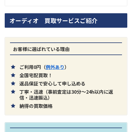
ラジオ スカイセンサー ICF -5500
オーディオ 買取サービスご紹介
買取価格：
お問合せください
SONY
お客様に選ばれている理由
ご利用0円（
例外あり
）
全国宅配買取！
返品保証で安心して申し込める
丁寧・迅速（事前査定は30分～24h以内に返
片耳巻き取りイヤホン内蔵ラジオ SRF-
信・迅速振込）
納得の買取価格
R356
買取価格：
お問合せください