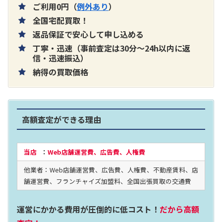
ご利用0円（
例外あり
）
全国宅配買取！
返品保証で安心して申し込める
丁寧・迅速（事前査定は30分～24h以内に返
片耳巻き取りイヤホン内蔵ラジオ SRF-
信・迅速振込）
納得の買取価格
R356
買取価格：
お問合せください
高額査定ができる理由
2024年12月更新 オーディオ買取価格
当店
：
Web店舗運営費、広告費、人権費
他業者：Web店舗運営費、広告費、人権費、不動産賃料、店
LUXKIT
舗運営費、フランチャイズ加盟料、全国出張買取の交通費
運営にかかる費用が圧倒的に低コスト！
だから高額