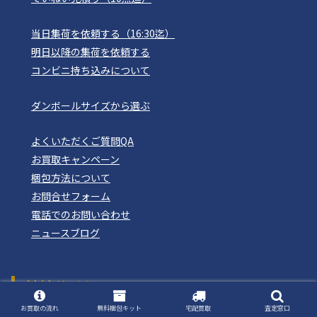
当日集荷を依頼する（16:30迄）
明日以降の集荷を依頼する
コンビニ持ち込みについて
ダンボールサイズから選ぶ
よくいただくご質問QA
お買取キャンペーン
梱包方法について
お問合せフォーム
電話でのお問い合わせ
ニュースブログ
姉妹サイト
おもちゃ買取ドットJP
お買取の流れ
無料梱包キット
宅配買取
査定窓口