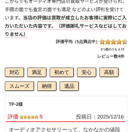
こからでもオーディオ専門店の買取サービスが受けられ、
手間の面でも査定の面でも満足 などのよい評判を受けて
います。
当店の評価は買取が成立したお客様に実際にご入
力いただいた内容です。（評価謝礼サービスなどはしてお
りません）
評価平均（5点満点中）
5つ星のうち 4.75
レビュー数
4件
対応
満足
初めて
安心
高額
スムーズ
納得
遺品
TP-2様
評価
5
投稿日：
2025/12/16
オーディオアクセサリーって、なかなかの値段