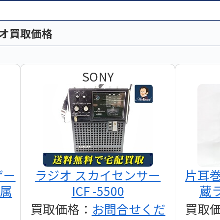
ィオ買取価格
SONY
ザー
ラジオ スカイセンサー
片耳
付属
ICF -5500
蔵ラ
買取価格：
お問合せくだ
買取