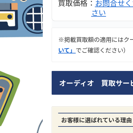
買取価格：
お問合せく
さい
※掲載買取額の適用にはク
2024年12月更新 オー
いて」
でご確認ください）
LUXKIT
オーディオ 買取サー
お客様に選ばれている理由
A3300 真空管プリア