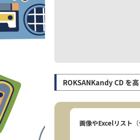
ROKSANKandy C
画像やExcelリスト
（