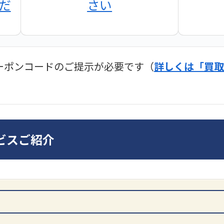
だ
さい
ーポンコードのご提示が必要です（
詳しくは「買取
ディオ買取価格
SONY
ビスご紹介
DA7000ES アンプ
ンプ