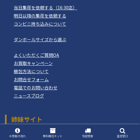
当日集荷を依頼する（16:30迄）
明日以降の集荷を依頼する
コンビニ持ち込みについて
ダンボールサイズから選ぶ
よくいただくご質問QA
お買取キャンペーン
梱包方法について
お問合せフォーム
電話でのお問い合わせ
ニュースブログ
姉妹サイト
おもちゃ買取ドットJP
つりぐ買取ドットJP
お買取の流れ
無料梱包キット
宅配買取
査定窓口