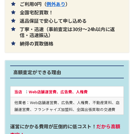
ご利用0円（
例外あり
）
全国宅配買取！
返品保証で安心して申し込める
丁寧・迅速（事前査定は30分～24h以内に返
片耳巻き取りイヤホン内蔵ラジオ SRF-
信・迅速振込）
納得の買取価格
R356
買取価格：
お問合せください
高額査定ができる理由
2024年12月更新 オーディオ買取価格
当店
：
Web店舗運営費、広告費、人権費
他業者：Web店舗運営費、広告費、人権費、不動産賃料、店
LUXKIT
舗運営費、フランチャイズ加盟料、全国出張買取の交通費
運営にかかる費用が圧倒的に低コスト！
だから高額