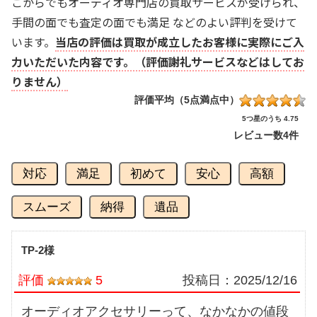
こからでもオーディオ専門店の買取サービスが受けられ、
手間の面でも査定の面でも満足 などのよい評判を受けて
います。
当店の評価は買取が成立したお客様に実際にご入
力いただいた内容です。（評価謝礼サービスなどはしてお
りません）
評価平均（5点満点中）
5つ星のうち 4.75
レビュー数
4件
対応
満足
初めて
安心
高額
スムーズ
納得
遺品
TP-2様
評価
5
投稿日：
2025/12/16
オーディオアクセサリーって、なかなかの値段