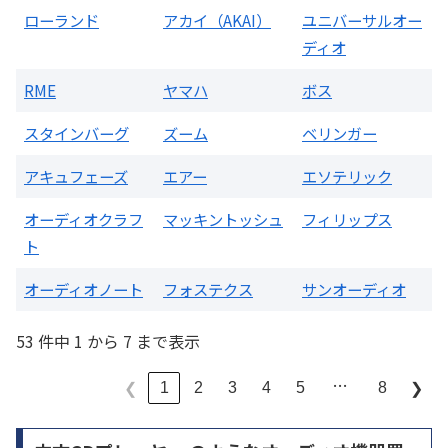
ローランド
アカイ（AKAI）
ユニバーサルオー
ディオ
RME
ヤマハ
ボス
スタインバーグ
ズーム
ベリンガー
アキュフェーズ
エアー
エソテリック
オーディオクラフ
マッキントッシュ
フィリップス
ト
オーディオノート
フォステクス
サンオーディオ
53 件中 1 から 7 まで表示
…
1
2
3
4
5
8
❮
❯