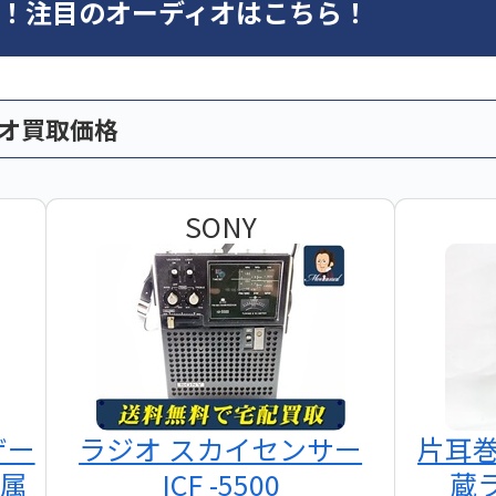
オ！注目のオーディオはこちら！
ィオ買取価格
SONY
ザー
ラジオ スカイセンサー
片耳
付属
ICF -5500
蔵ラ