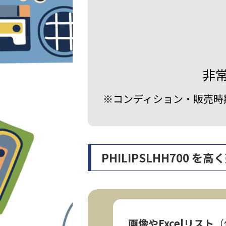
非
※コンディション・販売時
PHILIPSLHH700
画像やExcelリスト
（