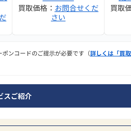
買取価格：
お問合せくだ
買取
だ
さい
ーポンコードのご提示が必要です（
詳しくは「買取
ディオ買取価格
SONY
ビスご紹介
ンプ
DA7000ES アンプ
PMA-
だ
買取価格：
お問合せくだ