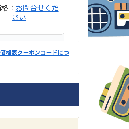
価格：
お問合せくだ
さい
価格表クーポンコードにつ
DENON
1500AE プリメイン
アンプ