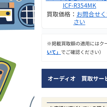
ICF-R354MK
買取価格：
お問合せく
さい
※掲載買取額の適用にはク
2024年12月更新 オー
いて」
でご確認ください）
LUXKIT
オーディオ 買取サー
A3300 真空管プリア
買取価格：
お問合せく