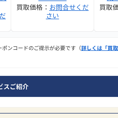
買取価格：
お問合せくだ
買取
だ
さい
ーポンコードのご提示が必要です（
詳しくは「買取
ディオ買取価格
SONY
ビスご紹介
ンプ
DA7000ES アンプ
PMA-
だ
買取価格：
お問合せくだ