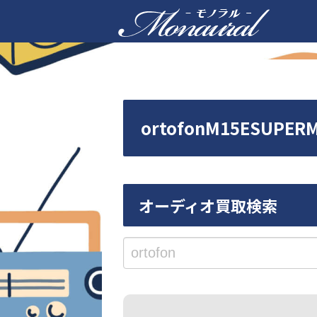
ortofonM15ES
オーディオ買取検索