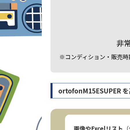
非
※コンディション・販売時
ortofonM15ESU
画像やExcelリスト
（