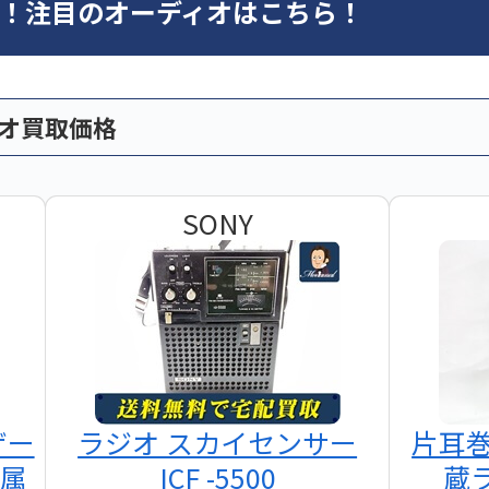
オ！注目のオーディオはこちら！
ィオ買取価格
SONY
ザー
ラジオ スカイセンサー
片耳
付属
ICF -5500
蔵ラ