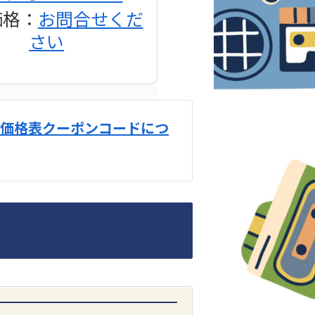
価格：
お問合せくだ
さい
価格表クーポンコードにつ
DENON
1500AE プリメイン
アンプ