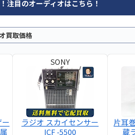
オ！注目のオーディオはこちら！
ィオ買取価格
SONY
ザー
ラジオ スカイセンサー
片耳
付属
ICF -5500
蔵ラ