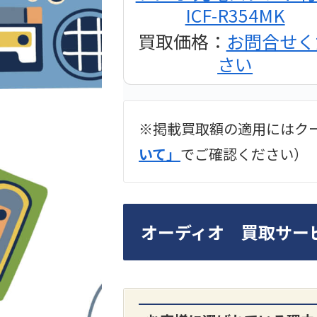
ICF-R354MK
買取価格：
お問合せく
さい
※掲載買取額の適用にはク
2024年12月更新 オー
いて」
でご確認ください）
LUXKIT
オーディオ 買取サー
A3300 真空管プリア
買取価格：
お問合せく