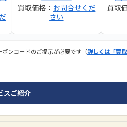
買取価格：
お問合せくだ
買取
だ
さい
ーポンコードのご提示が必要です（
詳しくは「買取
ディオ買取価格
SONY
ビスご紹介
ンプ
DA7000ES アンプ
PMA-
だ
買取価格：
お問合せくだ