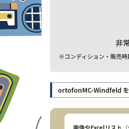
非
※コンディション・販売時
ortofonMC-Wind
画像やExcelリスト
（