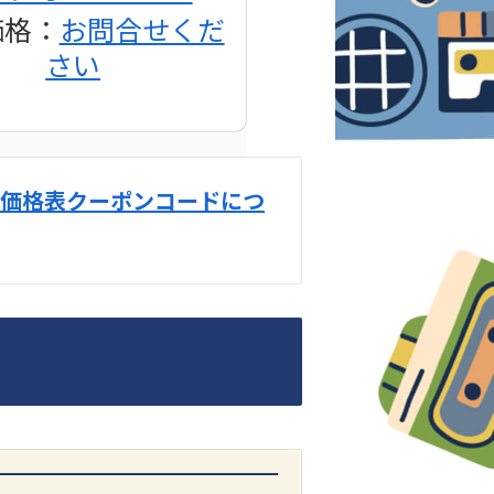
価格：
お問合せくだ
さい
価格表クーポンコードにつ
DENON
1500AE プリメイン
アンプ