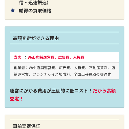
片耳巻き取りイヤホン内蔵ラジオ SRF-
信・迅速振込）
納得の買取価格
R356
買取価格：
お問合せください
高額査定ができる理由
2024年12月更新 オーディオ買取価格
当店
：
Web店舗運営費、広告費、人権費
他業者：Web店舗運営費、広告費、人権費、不動産賃料、店
LUXKIT
舗運営費、フランチャイズ加盟料、全国出張買取の交通費
運営にかかる費用が圧倒的に低コスト！
だから高額
査定！
事前査定保証