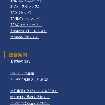
SME（エスエムイー）
STAX（スタックス）
TAD（タッド）
TANNOY（タンノイ）
TEAC（ティアック）
Thorens（トーレンス）
Yamaha（ヤマハ）
総合案内
お買取の流れ
LINEトーク査定
ていねい見積り（10点迄）
当日集荷を依頼する（16:30迄）
明日以降の集荷を依頼する
コンビニ持ち込みについて