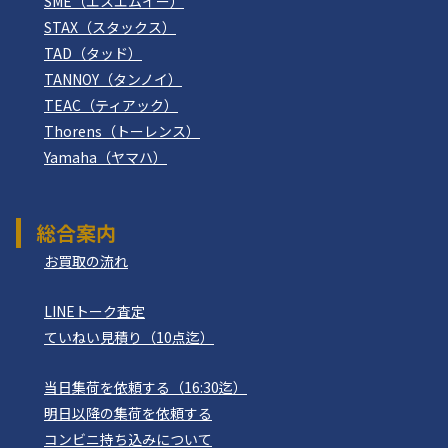
SME（エスエムイー）
STAX（スタックス）
TAD（タッド）
TANNOY（タンノイ）
TEAC（ティアック）
Thorens（トーレンス）
Yamaha（ヤマハ）
総合案内
お買取の流れ
LINEトーク査定
ていねい見積り（10点迄）
当日集荷を依頼する（16:30迄）
明日以降の集荷を依頼する
コンビニ持ち込みについて