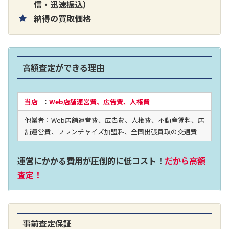
片耳巻き取りイヤホン内蔵ラジオ SRF-
信・迅速振込）
納得の買取価格
R356
買取価格：
お問合せください
高額査定ができる理由
2024年12月更新 オーディオ買取価格
当店
：
Web店舗運営費、広告費、人権費
他業者：Web店舗運営費、広告費、人権費、不動産賃料、店
LUXKIT
舗運営費、フランチャイズ加盟料、全国出張買取の交通費
運営にかかる費用が圧倒的に低コスト！
だから高額
査定！
事前査定保証