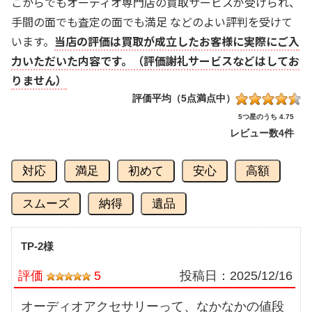
こからでもオーディオ専門店の買取サービスが受けられ、
手間の面でも査定の面でも満足 などのよい評判を受けて
います。
当店の評価は買取が成立したお客様に実際にご入
力いただいた内容です。（評価謝礼サービスなどはしてお
りません）
評価平均（5点満点中）
5つ星のうち 4.75
レビュー数
4件
対応
満足
初めて
安心
高額
スムーズ
納得
遺品
TP-2様
評価
5
投稿日：
2025/12/16
オーディオアクセサリーって、なかなかの値段