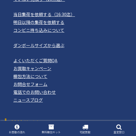
当日集荷を依頼する（16:30迄）
明日以降の集荷を依頼する
コンビニ持ち込みについて
ダンボールサイズから選ぶ
よくいただくご質問QA
お買取キャンペーン
梱包方法について
お問合せフォーム
電話でのお問い合わせ
ニュースブログ
姉妹サイト
おもちゃ買取ドットJP
お買取の流れ
無料梱包キット
宅配買取
査定窓口