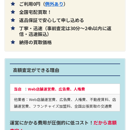
ご利用0円（
例外あり
）
全国宅配買取！
返品保証で安心して申し込める
丁寧・迅速（事前査定は30分～24h以内に返
片耳巻き取りイヤホン内蔵ラジオ SRF-
信・迅速振込）
納得の買取価格
R356
買取価格：
お問合せください
高額査定ができる理由
2024年12月更新 オーディオ買取価格
当店
：
Web店舗運営費、広告費、人権費
他業者：Web店舗運営費、広告費、人権費、不動産賃料、店
LUXKIT
舗運営費、フランチャイズ加盟料、全国出張買取の交通費
運営にかかる費用が圧倒的に低コスト！
だから高額