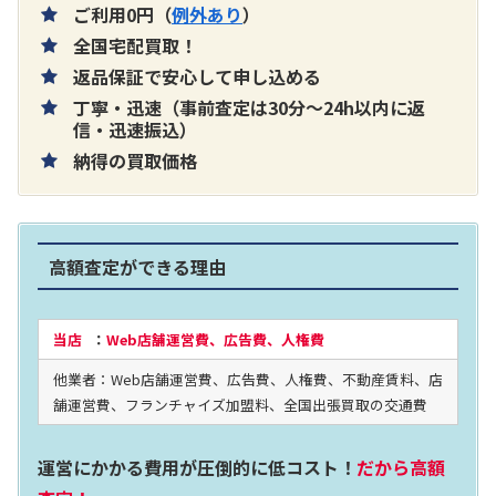
ご利用0円（
例外あり
）
全国宅配買取！
返品保証で安心して申し込める
丁寧・迅速（事前査定は30分～24h以内に返
片耳巻き取りイヤホン内蔵ラジオ SRF-
信・迅速振込）
納得の買取価格
R356
買取価格：
お問合せください
高額査定ができる理由
2024年12月更新 オーディオ買取価格
当店
：
Web店舗運営費、広告費、人権費
他業者：Web店舗運営費、広告費、人権費、不動産賃料、店
LUXKIT
舗運営費、フランチャイズ加盟料、全国出張買取の交通費
運営にかかる費用が圧倒的に低コスト！
だから高額