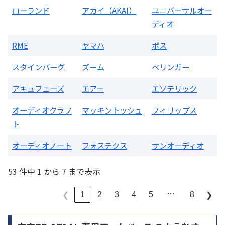
ローランド
アカイ（AKAI）
ユニバーサルオー
ディオ
RME
ヤマハ
ボス
スタインバーグ
ズーム
ベリンガー
アキュフェーズ
エアー
エソテリック
オーディオクラフ
マッキントッシュ
フィリップス
ト
オーディオノート
フォステクス
サンオーディオ
53 件中 1 から 7 まで表示
…
1
2
3
4
5
8
❮
❯