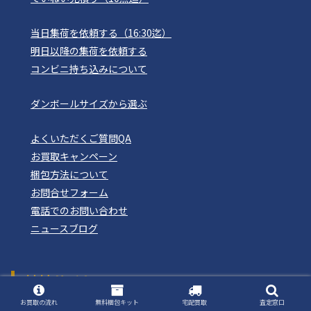
当日集荷を依頼する（16:30迄）
明日以降の集荷を依頼する
コンビニ持ち込みについて
ダンボールサイズから選ぶ
よくいただくご質問QA
お買取キャンペーン
梱包方法について
お問合せフォーム
電話でのお問い合わせ
ニュースブログ
姉妹サイト
おもちゃ買取ドットJP
お買取の流れ
無料梱包キット
宅配買取
査定窓口