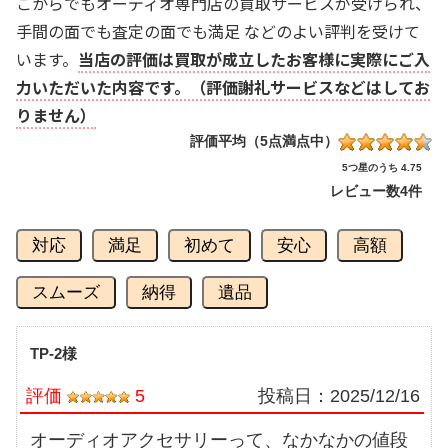
こからでもオーディオ専門店の買取サービスが受けられ、
手間の面でも査定の面でも満足 などのよい評判を受けて
います。
当店の評価は買取が成立したお客様に実際にご入
力いただいた内容です。（評価謝礼サービスなどはしてお
りません）
評価平均（5点満点中）
5つ星のうち 4.75
レビュー数
4件
対応
満足
初めて
安心
高額
スムーズ
納得
遺品
TP-2様
評価
5
投稿日：
2025/12/16
オーディオアクセサリーって、なかなかの値段