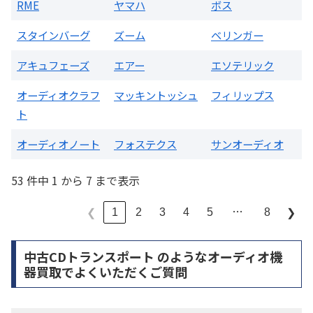
RME
ヤマハ
ボス
スタインバーグ
ズーム
ベリンガー
アキュフェーズ
エアー
エソテリック
オーディオクラフ
マッキントッシュ
フィリップス
ト
オーディオノート
フォステクス
サンオーディオ
53 件中 1 から 7 まで表示
…
1
2
3
4
5
8
❮
❯
中古CDトランスポート のようなオーディオ機
器買取でよくいただくご質問