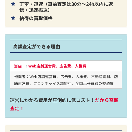
丁寧・迅速（事前査定は30分～24h以内に返
片耳巻き取りイヤホン内蔵ラジオ SRF-
信・迅速振込）
納得の買取価格
R356
買取価格：
お問合せください
高額査定ができる理由
2024年12月更新 オーディオ買取価格
当店
：
Web店舗運営費、広告費、人権費
他業者：Web店舗運営費、広告費、人権費、不動産賃料、店
LUXKIT
舗運営費、フランチャイズ加盟料、全国出張買取の交通費
運営にかかる費用が圧倒的に低コスト！
だから高額
査定！