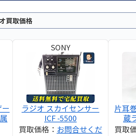
ィオ買取価格
SONY
ザー
ラジオ スカイセンサー
片耳
付属
ICF -5500
蔵ラ
買取価格：
お問合せくだ
買取