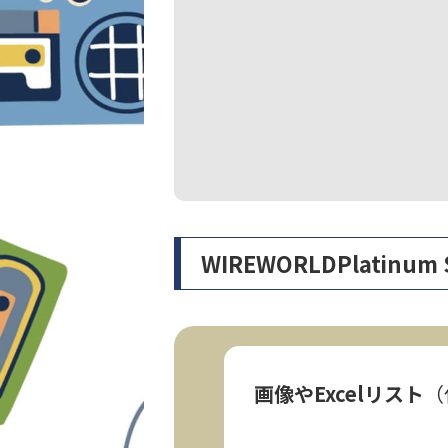
WIREWORLDPlatin
画像やExcelリスト
（