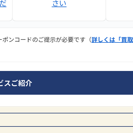
だ
さい
ーポンコードのご提示が必要です（
詳しくは「買取
ディオ買取価格
SONY
ビスご紹介
DA7000ES アンプ
ンプ