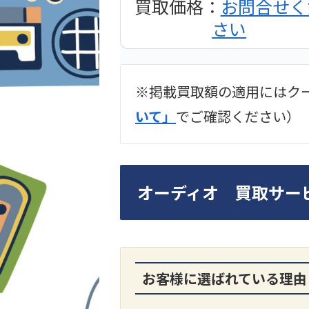
買取価格：
お問合せく
さい
※掲載買取額の適用にはク
2024年12月更新 オー
いて」
でご確認ください）
LUXKIT
オーディオ 買取サー
お客様に選ばれている理由
A3300 真空管プリア