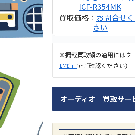
ICF-R354MK
買取価格：
お問合せく
さい
※掲載買取額の適用にはク
2024年12月更新 オー
いて」
でご確認ください）
LUXKIT
オーディオ 買取サー