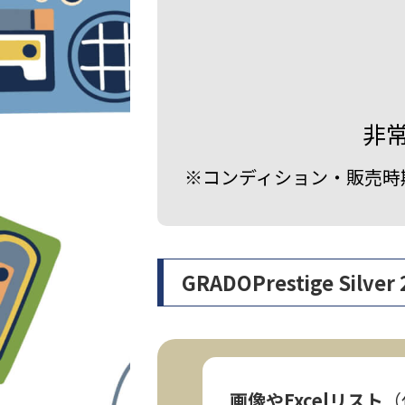
非
※コンディション・販売時
GRADOPrestige S
画像やExcelリスト
（