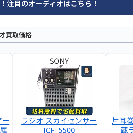
オ！注目のオーディオはこちら！
ィオ買取価格
SONY
ザー
ラジオ スカイセンサー
片耳
付属
ICF -5500
蔵ラ