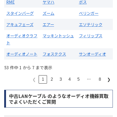
RME
ヤマハ
ボス
スタインバーグ
ズーム
ベリンガー
アキュフェーズ
エアー
エソテリック
オーディオクラフ
マッキントッシュ
フィリップス
ト
オーディオノート
フォステクス
サンオーディオ
53 件中 1 から 7 まで表示
…
1
2
3
4
5
8
❮
❯
中古LANケーブル のようなオーディオ機器買取
でよくいただくご質問