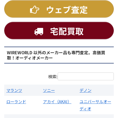
ウェブ査定
宅配買取
WIREWORLD 以外のメーカー品も専門査定。高価買
PMA-1500AE プリメインアンプ
取！オーディオメーカー
買取価格：
お問合せください
検索:
マランツ
ソニー
デノン
ローランド
アカイ（AKAI）
ユニバーサルオー
ディオ