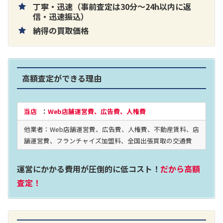
丁寧・迅速（事前査定は30分～24h以内に返
片耳巻き取りイヤホン内蔵ラジオ SRF-
信・迅速振込）
納得の買取価格
R356
買取価格：
お問合せください
高額査定ができる理由
2024年12月更新 オーディオ買取価格
当店
：
Web店舗運営費、広告費、人権費
他業者：Web店舗運営費、広告費、人権費、不動産賃料、店
LUXKIT
舗運営費、フランチャイズ加盟料、全国出張買取の交通費
運営にかかる費用が圧倒的に低コスト！
だから高額
査定！